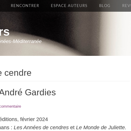
RENCONTRER
ESPACE AUTEURS
BLOG
REV
rs
énées-Méditerranée
e cendre
’André Gardies
 commentaire
itions, février 2024
mans :
Les Années de cendres
et
Le Monde de Juliette.