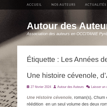
Premier Menu
Aller
ACCUEIL
NOS AUTEURS
ACTUALITÉS
au
contenu
Autour des Auteu
Association des auteurs en OCCITANIE Pyr
Étiquette :
Les Années d
Une histoire cévenole, d
Posté
Auteur
27 février 2024
Autour des Auteurs
Laisser un
le
Une Histoire cévenole
,
roman(s), Chum éd
réédition en un seul volume des deux ro