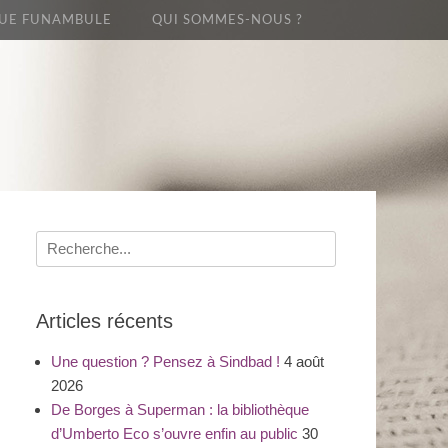
UE FUNAMBULE
QUI SOMMES-NOUS ?
Recherche
pour
:
Articles récents
Une question ? Pensez à Sindbad !
4 août
2026
De Borges à Superman : la bibliothèque
d’Umberto Eco s’ouvre enfin au public
30