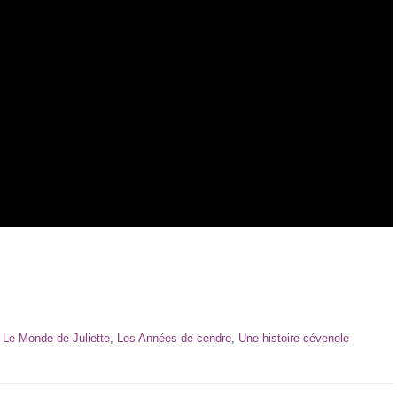
,
Le Monde de Juliette
,
Les Années de cendre
,
Une histoire cévenole