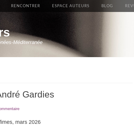
RENCONTRER
ESPACE AUTEURS
BLOG
REV
rs
énées-Méditerranée
’André Gardies
commentaire
nfimes, mars 2026