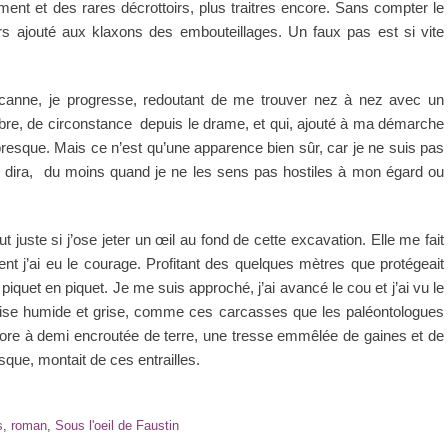
ent et des rares décrottoirs, plus traitres encore. Sans compter le
s ajouté aux klaxons des embouteillages. Un faux pas est si vite
canne, je progresse, redoutant de me trouver nez à nez avec un
re, de circonstance depuis le drame, et qui, ajouté à ma démarche
presque. Mais ce n’est qu’une apparence bien sûr, car je ne suis pas
e dira, du moins quand je ne les sens pas hostiles à mon égard ou
t juste si j’ose jeter un œil au fond de cette excavation. Elle me fait
nt j’ai eu le courage. Profitant des quelques mètres que protégeait
quet en piquet. Je me suis approché, j’ai avancé le cou et j’ai vu le
aise humide et grise, comme ces carcasses que les paléontologues
encore à demi encroutée de terre, une tresse emmêlée de gaines et de
sque, montait de ces entrailles.
s
,
roman
,
Sous l'oeil de Faustin