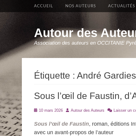
Premier Menu
Aller
ACCUEIL
NOS AUTEURS
ACTUALITÉS
au
contenu
Autour des Auteu
Association des auteurs en OCCITANIE Pyr
Étiquette :
André Gardies
Sous l’œil de Faustin, d
Posté
Auteur
10 mars 2026
Autour des Auteurs
Laisser un 
le
Sous l’œil de Faustin
, roman, éditions I
avec un avant-propos de l’auteur