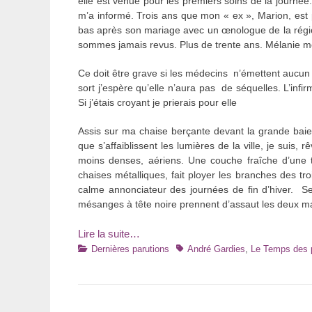
elle est venue pour les premiers soins de la journée
m’a informé. Trois ans que mon « ex », Marion, est pa
bas après son mariage avec un œnologue de la régio
sommes jamais revus. Plus de trente ans. Mélanie m
Ce doit être grave si les médecins n’émettent aucun pro
sort j’espère qu’elle n’aura pas de séquelles. L’infi
Si j’étais croyant je prierais pour elle
Assis sur ma chaise berçante devant la grande baie v
que s’affaiblissent les lumières de la ville, je suis, r
moins denses, aériens. Une couche fraîche d’une t
chaises métalliques, fait ployer les branches des trois
calme annonciateur des journées de fin d’hiver. Se
mésanges à tête noire prennent d’assaut les deux ma
Lire la suite…
Catégories
Tags
Dernières parutions
André Gardies
,
Le Temps des p