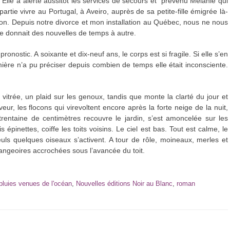
. Elle a alerté aussitôt les services de secours et prévenu Mélanie qui
rtie vivre au Portugal, à Aveiro, auprès de sa petite-fille émigrée là-
n. Depuis notre divorce et mon installation au Québec, nous ne nous
e donnait des nouvelles de temps à autre.
nostic. A soixante et dix-neuf ans, le corps est si fragile. Si elle s’en
rmière n’a pu préciser depuis combien de temps elle était inconsciente.
itrée, un plaid sur les genoux, tandis que monte la clarté du jour et
êveur, les flocons qui virevoltent encore après la forte neige de la nuit,
rentaine de centimètres recouvre le jardin, s’est amoncelée sur les
 épinettes, coiffe les toits voisins. Le ciel est bas. Tout est calme, le
uls quelques oiseaux s’activent. A tour de rôle, moineaux, merles et
ngeoires accrochées sous l’avancée du toit.
luies venues de l'océan
,
Nouvelles éditions Noir au Blanc
,
roman