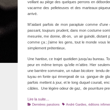
veillant au piège des quelques perrons en débordem
vacarme des pelleteuses et des marteaux-piqueur
arrivé.
M’aidant parfois de mon parapluie comme d’une 
passant, toujours prudent, dans mon costume somb
mesurée, me donne, dit-on, un air guindé, distant 
comme ça ; j’aime les gens, tout le monde vous l
simplement prétentieux.
Une hantise, ce trajet quotidien jusqu’au bureau. Tou
peur en même temps qu’elle m’attire. Hier seuleme
une barrière sommaire, un ruban bicolore tendu de pi
tuyau en fonte qui émergeait de sa gangue de gl
parfois mettent à jour, et le long duquel courait, 
câbles. Une légère odeur de gaz, de pourriture pre
Lire la suite…
Catégories
Tags
Dernières parutions
André Gardies
,
éditions infime