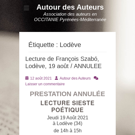
Autour des Auteurs
Association des auteurs en
OCCITANIE Pyrénées-Méditerranée
Étiquette :
Lodève
Lecture de François Szabó,
Lodève, 19 août / ANNULEE
Posté
Auteur
12 août 2021
Autour des Auteurs
le
Laisser un commentaire
PRESTATION ANNULÉE
LECTURE SIESTE
POÉTIQUE
Jeudi 19 Août 2021
à Lodève (34)
de 14h à 15h