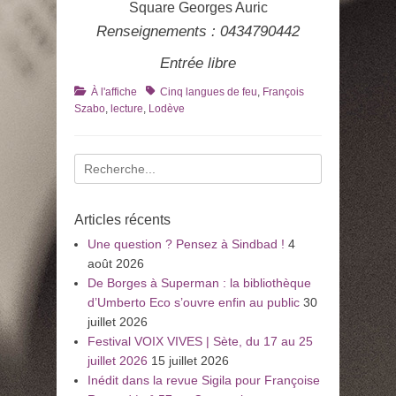
Square Georges Auric
Renseignements : 0434790442
Entrée libre
Catégories
Tags
À l'affiche
Cinq langues de feu
,
François
Szabo
,
lecture
,
Lodève
Recherche
pour
:
Articles récents
Une question ? Pensez à Sindbad !
4
août 2026
De Borges à Superman : la bibliothèque
d’Umberto Eco s’ouvre enfin au public
30
juillet 2026
Festival VOIX VIVES | Sète, du 17 au 25
juillet 2026
15 juillet 2026
Inédit dans la revue Sigila pour Françoise