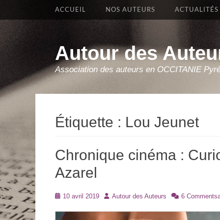
Premier Menu
Aller
ACCUEIL
NOS AUTEURS
ACTUALITÉS
au
contenu
Autour des Auteu
Association des auteurs en OCCITANIE Pyr
Étiquette :
Lou Jeunet
Chronique cinéma : Curi
Azarel
Posté
Auteur
10 avril 2019
Autour des Auteurs
6 Commentsa
le