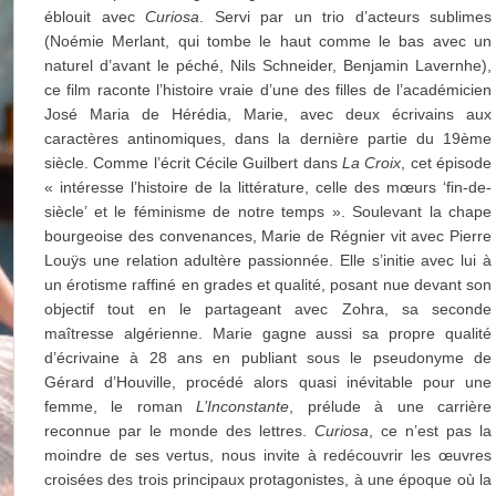
éblouit avec
Curiosa
. Servi par un trio d’acteurs sublimes
(Noémie Merlant, qui tombe le haut comme le bas avec un
naturel d’avant le péché, Nils Schneider, Benjamin Lavernhe),
ce film raconte l’histoire vraie d’une des filles de l’académicien
José Maria de Hérédia, Marie, avec deux écrivains aux
caractères antinomiques, dans la dernière partie du 19ème
siècle. Comme l’écrit Cécile Guilbert dans
La Croix
, cet épisode
« intéresse l’histoire de la littérature, celle des mœurs ‘fin-de-
siècle’ et le féminisme de notre temps ». Soulevant la chape
bourgeoise des convenances, Marie de Régnier vit avec Pierre
Louÿs une relation adultère passionnée. Elle s’initie avec lui à
un érotisme raffiné en grades et qualité, posant nue devant son
objectif tout en le partageant avec Zohra, sa seconde
maîtresse algérienne. Marie gagne aussi sa propre qualité
d’écrivaine à 28 ans en publiant sous le pseudonyme de
Gérard d’Houville, procédé alors quasi inévitable pour une
femme, le roman
L’Inconstante
, prélude à une carrière
reconnue par le monde des lettres.
Curiosa
, ce n’est pas la
moindre de ses vertus, nous invite à redécouvrir les œuvres
croisées des trois principaux protagonistes, à une époque où la