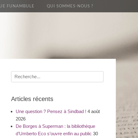
UE FUNAMBULE
QUI SOMMES-NOUS ?
Recherche
pour
:
Articles récents
Une question ? Pensez à Sindbad !
4 août
2026
De Borges à Superman : la bibliothèque
d’Umberto Eco s’ouvre enfin au public
30