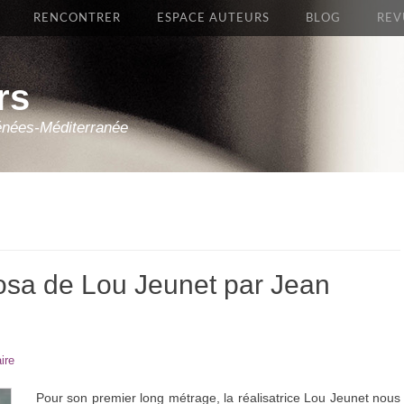
RENCONTRER
ESPACE AUTEURS
BLOG
REV
rs
énées-Méditerranée
osa de Lou Jeunet par Jean
ire
Pour son premier long métrage, la réalisatrice Lou Jeunet nous