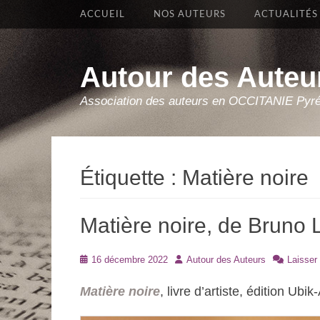
Premier Menu
Aller
ACCUEIL
NOS AUTEURS
ACTUALITÉS
au
contenu
Autour des Auteu
Association des auteurs en OCCITANIE Pyr
Étiquette :
Matière noire
Matière noire, de Bruno 
Posté
Auteur
16 décembre 2022
Autour des Auteurs
Laisser
le
Matière noire
, livre d’artiste, édition Ub