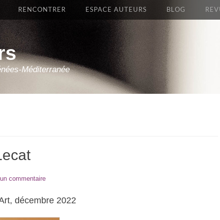
RENCONTRER
ESPACE AUTEURS
BLOG
REV
rs
énées-Méditerranée
Lecat
 un commentaire
ik-Art, décembre 2022