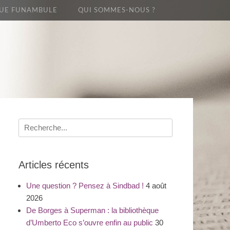
UE FUNAMBULE
QUI SOMMES-NOUS ?
Recherche
pour
:
Articles récents
Une question ? Pensez à Sindbad !
4 août
2026
De Borges à Superman : la bibliothèque
d’Umberto Eco s’ouvre enfin au public
30