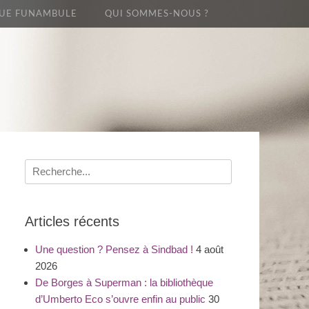
UE FUNAMBULE
QUI SOMMES-NOUS ?
Recherche
pour
:
Articles récents
Une question ? Pensez à Sindbad !
4 août
2026
De Borges à Superman : la bibliothèque
d’Umberto Eco s’ouvre enfin au public
30