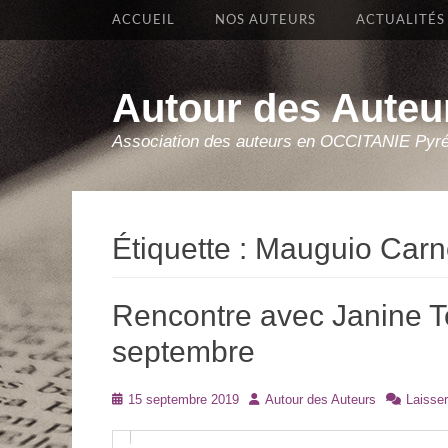
Premier Menu
Aller
ACCUEIL
NOS AUTEURS
ACTUALITÉS
au
contenu
Autour des Auteu
Association des auteurs en OCCITANIE Pyr
Étiquette :
Mauguio Carn
Rencontre avec Janine T
septembre
Posté
Auteur
15 septembre 2019
Autour des Auteurs
Laisse
le