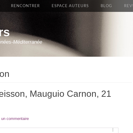
RENCONTRER
ESPACE AUTEURS
BLOG
REV
rs
énées-Méditerranée
on
eisson, Mauguio Carnon, 21
r un commentaire