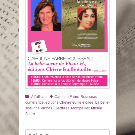
Catégories
Tags
À l'affiche
Caroline Fabre-Rousseau
,
conférence
,
éditions Chèvrefeuille étoilée
,
La belle-
soeur de Victor H.
,
lectures
,
Montpellier
,
Musée
Fabre
Recherche