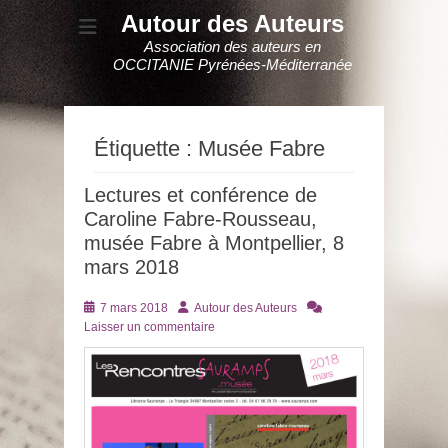
Autour des Auteurs
Association des auteurs en
OCCITANIE Pyrénées-Méditerranée
Étiquette :
Musée Fabre
Lectures et conférence de
Caroline Fabre-Rousseau,
musée Fabre à Montpellier, 8
mars 2018
Posté
Auteur
7 mars 2018
Autour des Auteurs
le
Laisser un commentaire