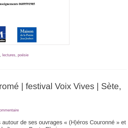
,
lectures
,
poésie
omé | festival Voix Vives | Sète,
commentaire
s autour de ses ouvrages « (H)éros Couronné » et