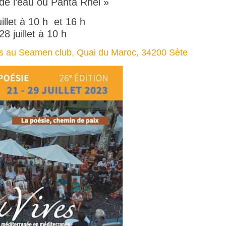
n de l’eau ou Panta Rhei »
uillet à 10 h et 16 h
28 juillet à 10 h
ves au Seamen club, Quai du Maroc, 34200 Sète