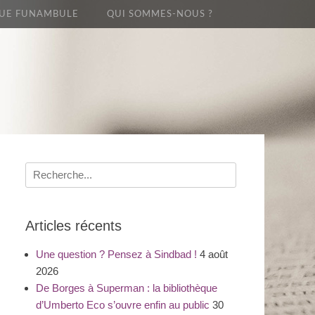
UE FUNAMBULE
QUI SOMMES-NOUS ?
Recherche
pour
:
Articles récents
Une question ? Pensez à Sindbad !
4 août
2026
De Borges à Superman : la bibliothèque
d’Umberto Eco s’ouvre enfin au public
30