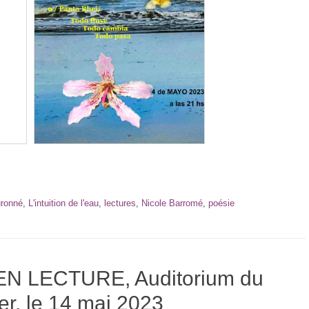
uronné
,
L'intuition de l'eau
,
lectures
,
Nicole Barromé
,
poésie
N LECTURE, Auditorium du
r, le 14 mai 2023