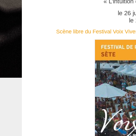
« L’intuitio
le 26 j
le 
Scène libre du Festival Voix Vi