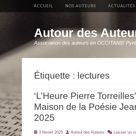
Premier Menu
Aller
ACCUEIL
NOS AUTEURS
ACTUALITÉS
au
contenu
Autour des Auteu
Association des auteurs en OCCITANIE Pyr
Étiquette :
lectures
‘L’Heure Pierre Torreilles
Maison de la Poésie Jean 
2025
Posté
Auteur
3 février 2025
Autour des Auteurs
Laisser un 