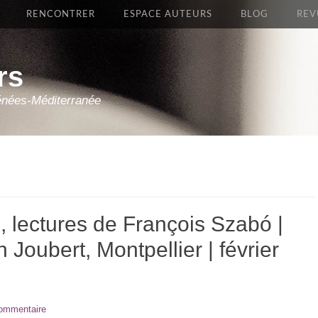
RENCONTRER
ESPACE AUTEURS
BLOG
REV
rs
énées-Méditerranée
’, lectures de François Szabó |
Joubert, Montpellier | février
commentaire