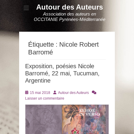
Autour des Auteurs
Association des auteurs en
OCCITANIE Pyrénées-Méditerranée
Étiquette :
Nicole Robert
Barromé
Exposition, poésies Nicole
Barromé, 22 mai, Tucuman,
Argentine
Posté
Auteur
15 mai 2018
Autour des Auteurs
le
Laisser un commentaire