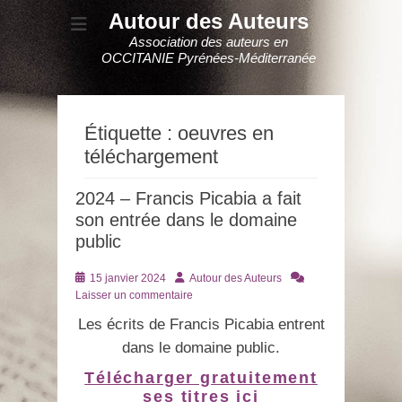
Autour des Auteurs
Association des auteurs en
OCCITANIE Pyrénées-Méditerranée
Étiquette :
oeuvres en
téléchargement
2024 – Francis Picabia a fait
son entrée dans le domaine
public
Posté
Auteur
15 janvier 2024
Autour des Auteurs
le
Laisser un commentaire
Les écrits de Francis Picabia entrent
dans le domaine public.
Télécharger gratuitement
ses titres ici