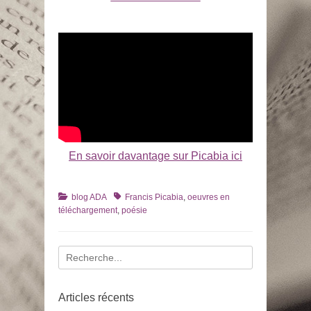
En savoir davantage sur Picabia ici
Catégories
Tags
blog ADA
Francis Picabia
,
oeuvres en
téléchargement
,
poésie
Recherche
pour
:
Articles récents