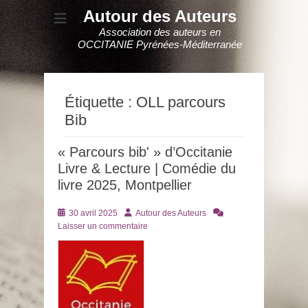
Autour des Auteurs
Association des auteurs en
OCCITANIE Pyrénées-Méditerranée
Étiquette :
OLL parcours
Bib
« Parcours bib' » d’Occitanie
Livre & Lecture | Comédie du
livre 2025, Montpellier
Posté
Auteur
30 avril 2025
Autour des Auteurs
le
Laisser un commentaire