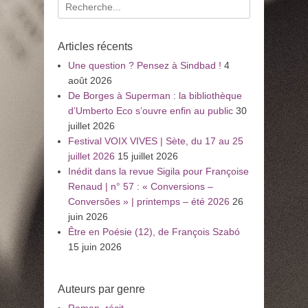
Recherche
pour
:
Articles récents
Une question ? Pensez à Sindbad !
4
août 2026
De Borges à Superman : la bibliothèque
d’Umberto Eco s’ouvre enfin au public
30
juillet 2026
Festival VOIX VIVES | Sète, du 17 au 25
juillet 2026
15 juillet 2026
Inédit dans la revue Sigila pour Françoise
Renaud | n° 57 : « Conversions –
Conversões » | printemps – été 2026
26
juin 2026
Être en Poésie (12), de François Szabó
15 juin 2026
Auteurs par genre