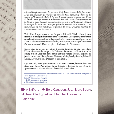
Catégories
Tags
À l'affiche
Béla Czuppon
,
Jean Marc Bourg
,
Michaël Glück
,
partition blanche
,
théâtre La
Baignoire