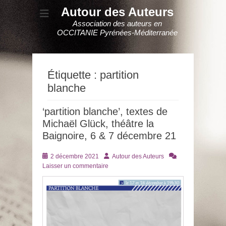
Autour des Auteurs
Association des auteurs en
OCCITANIE Pyrénées-Méditerranée
Étiquette :
partition
blanche
‘partition blanche’, textes de
Michaël Glück, théâtre la
Baignoire, 6 & 7 décembre 21
Posté
Auteur
2 décembre 2021
Autour des Auteurs
le
Laisser un commentaire