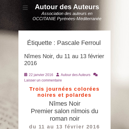
Autour des Auteurs
Association des auteurs en
OCCITANIE Pyrénées-Méditerranée
Étiquette :
Pascale Ferroul
Nîmes Noir, du 11 au 13 février
2016
Posté
Auteur
22 janvier 2016
Autour des Auteurs
le
Laisser un commentaire
Trois journées colorées
noires et polardes
Nîmes Noir
Premier salon nîmois du
roman noir
du 11 au 13 février 2016