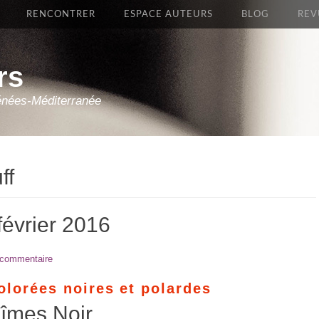
RENCONTRER
ESPACE AUTEURS
BLOG
REV
rs
énées-Méditerranée
ff
février 2016
 commentaire
olorées noires et polardes
îmes Noir