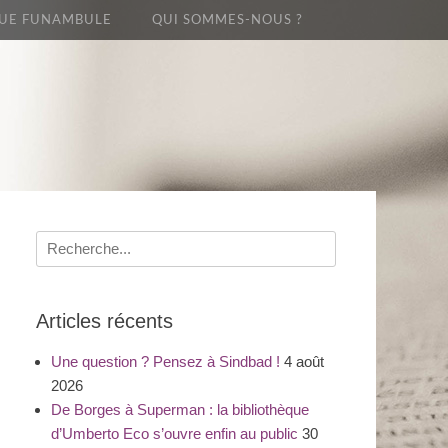
UE FUNAMBULE
QUI SOMMES-NOUS ?
Recherche
pour
:
Articles récents
Une question ? Pensez à Sindbad !
4 août
2026
De Borges à Superman : la bibliothèque
d’Umberto Eco s’ouvre enfin au public
30