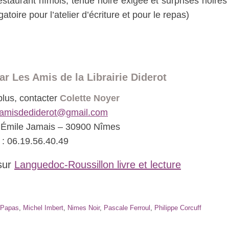
estaurant nîmois, tenue noire exigée et surprises noires
oire pour l’atelier d’écriture et pour le repas)
r Les Amis de la Librairie Diderot
plus, contacter
Colette Noyer
samisdediderot@gmail.com
e Émile Jamais – 30900 Nîmes
 : 06.19.56.40.49
 sur
Languedoc-Roussillon livre et lecture
l Papas
,
Michel Imbert
,
Nimes Noir
,
Pascale Ferroul
,
Philippe Corcuff