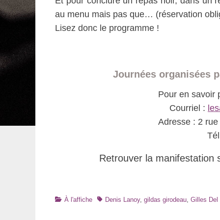
Et pour conclure un repas noir, dans un r
au menu mais pas que… (réservation obligat
Lisez donc le programme !
Journées organisées pa
Pour en savoir 
Courriel :
le
Adresse : 2 ru
Tél
Retrouver la manifestation
Catégories
Tags
À l'affiche
Denis Lanoy
,
gildas girodeau
,
Gilles De