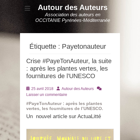
Autour des Auteurs
Association des auteurs en
OCCITANIE Pyrénées-Méditerranée
Étiquette :
Payetonauteur
Crise #PayeTonAuteur, la suite
: après les plantes vertes, les
fournitures de l’UNESCO
Posté
Auteur
25 avril 2018
Autour des Auteurs
le
Laisser un commentaire
#PayeTonAuteur : après les plantes
vertes, les fournitures de l’UNESCO.
Un nouvel article sur ActuaLitté