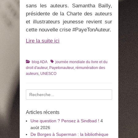
sans les auteurs. Samantha Bailly,
présidente de la Charte des auteurs
et illustrateurs jeunesse revient sur
cette nouvelle crise #PayeTonAuteur.
Lire la suite ici
Catégories
Tags
blog ADA
journée mondiale du livre et du
droit d'auteur
,
Payetonauteur
,
rémunération des
auteurs
,
UNESCO
Recherche
pour
:
Articles récents
Une question ? Pensez à Sindbad !
4
août 2026
De Borges à Superman : la bibliothèque