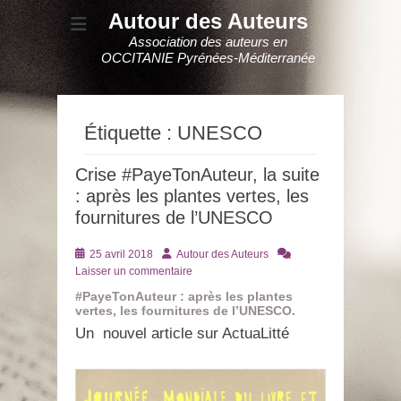
Autour des Auteurs
Association des auteurs en
OCCITANIE Pyrénées-Méditerranée
Étiquette :
UNESCO
Crise #PayeTonAuteur, la suite
: après les plantes vertes, les
fournitures de l’UNESCO
Posté
Auteur
25 avril 2018
Autour des Auteurs
le
Laisser un commentaire
#PayeTonAuteur : après les plantes
vertes, les fournitures de l’UNESCO.
Un nouvel article sur ActuaLitté