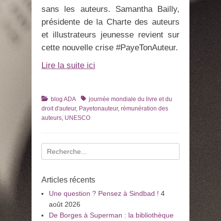
sans les auteurs. Samantha Bailly,
présidente de la Charte des auteurs
et illustrateurs jeunesse revient sur
cette nouvelle crise #PayeTonAuteur.
Lire la suite ici
Catégories
Tags
blog ADA
journée mondiale du livre et du
droit d'auteur
,
Payetonauteur
,
rémunération des
auteurs
,
UNESCO
Recherche
pour
:
Articles récents
Une question ? Pensez à Sindbad !
4
août 2026
De Borges à Superman : la bibliothèque