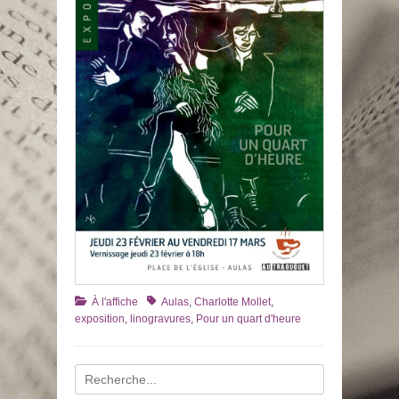
Catégories
Tags
À l'affiche
Aulas
,
Charlotte Mollet
,
exposition
,
linogravures
,
Pour un quart d'heure
Recherche
pour