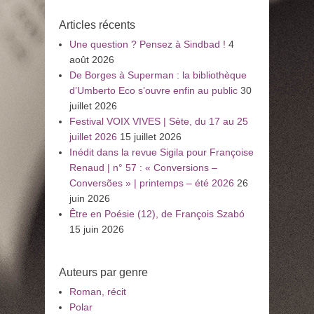
:
Articles récents
Une question ? Pensez à Sindbad !
4
août 2026
De Borges à Superman : la bibliothèque
d’Umberto Eco s’ouvre enfin au public
30
juillet 2026
Festival VOIX VIVES | Sète, du 17 au 25
juillet 2026
15 juillet 2026
Inédit dans la revue Sigila pour Françoise
Renaud | n° 57 : « Conversions –
Conversões » | printemps – été 2026
26
juin 2026
Être en Poésie (12), de François Szabó
15 juin 2026
Auteurs par genre
Roman, récit
Polar