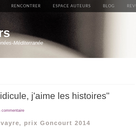
RENCONTRER
ESPACE AUTEURS
BLOG
REV
rs
énées-Méditerranée
idicule, j'aime les histoires"
n commentaire
lvayre, prix Goncourt 2014