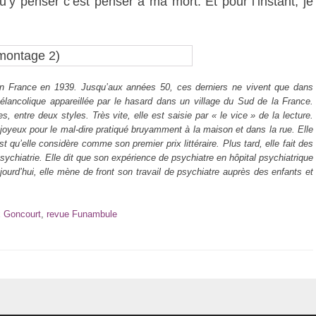
’y penser c’est penser à ma mort. Et pour l’instant, je
en France en 1939. Jusqu’aux années 50, ces derniers ne vivent que dans
élancolique appareillée par le hasard dans un village du Sud de la France.
, entre deux styles. Très vite, elle est saisie par « le vice » de la lecture.
 joyeux pour le mal-dire pratiqué bruyamment à la maison et dans la rue. Elle
 qu’elle considère comme son premier prix littéraire. Plus tard, elle fait des
sychiatrie. Elle dit que son expérience de psychiatre en hôpital psychiatrique
jourd’hui, elle mène de front son travail de psychiatre auprès des enfants et
x Goncourt
,
revue Funambule