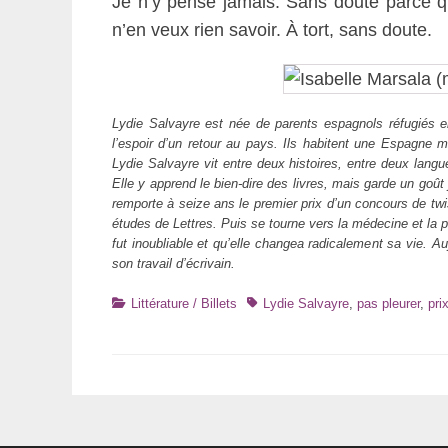
Je n’y pense jamais. Sans doute parce qu
n’en veux rien savoir. À tort, sans doute.
Lydie Salvayre est née de parents espagnols réfugiés 
l’espoir d’un retour au pays. Ils habitent une Espagne m
Lydie Salvayre vit entre deux histoires, entre deux langues
Elle y apprend le bien-dire des livres, mais garde un goût
remporte à seize ans le premier prix d’un concours de twist
études de Lettres. Puis se tourne vers la médecine et la p
fut inoubliable et qu’elle changea radicalement sa vie. Au
son travail d’écrivain.
Catégories
Tags
Littérature / Billets
Lydie Salvayre
,
pas pleurer
,
pri