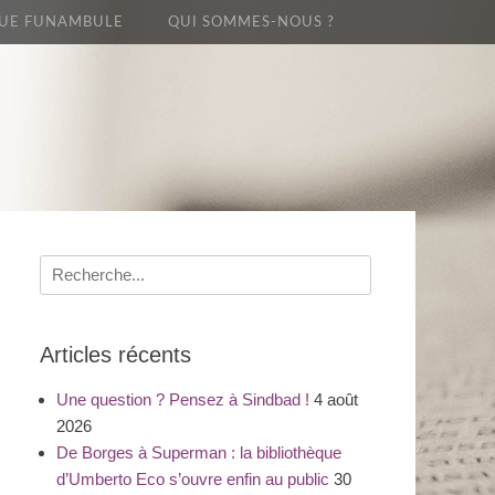
UE FUNAMBULE
QUI SOMMES-NOUS ?
Recherche
pour
:
Articles récents
Une question ? Pensez à Sindbad !
4 août
2026
De Borges à Superman : la bibliothèque
d’Umberto Eco s’ouvre enfin au public
30