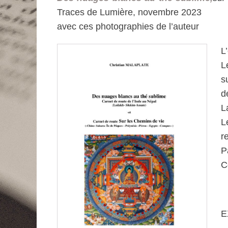
Traces de Lumière, novembre 2023
avec ces photographies de l’auteur
L
L
s
d
L
L
r
P
C
E