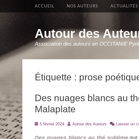
Premier Menu
Aller
ACCUEIL
NOS AUTEURS
ACTUALITÉS
au
contenu
Autour des Auteu
Association des auteurs en OCCITANIE Pyr
Étiquette :
prose poétiqu
Des nuages blancs au thé
Malaplate
Posté
Auteur
5 février 2024
Autour des Auteurs
Laisser un 
le
Des nuages blancs au thé sublime,
sur