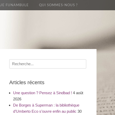
UE FUNAMBULE
QUI SOMMES-NOUS ?
Recherche
pour
:
Articles récents
Une question ? Pensez à Sindbad !
4 août
2026
De Borges à Superman : la bibliothèque
d’Umberto Eco s’ouvre enfin au public
30