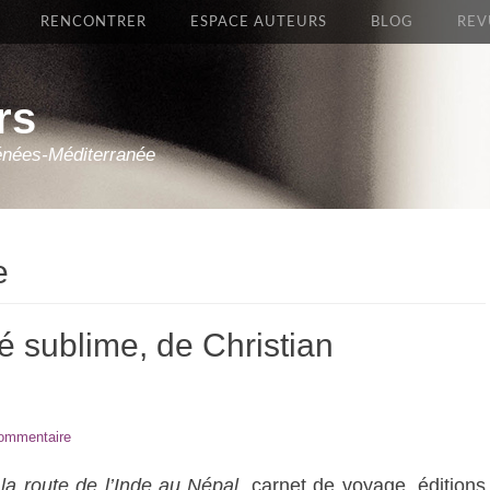
RENCONTRER
ESPACE AUTEURS
BLOG
REV
rs
énées-Méditerranée
e
 sublime, de Christian
commentaire
 la route de l’Inde au Népal,
carnet de voyage, éditions