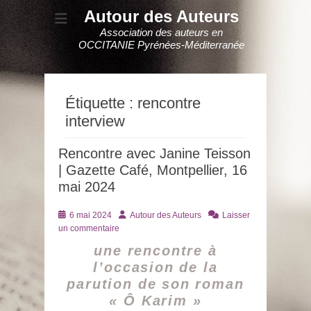
Autour des Auteurs
Association des auteurs en
OCCITANIE Pyrénées-Méditerranée
Étiquette :
rencontre
interview
Rencontre avec Janine Teisson
| Gazette Café, Montpellier, 16
mai 2024
Posté
Auteur
6 mai 2024
Autour des Auteurs
Laisser
le
un commentaire
une rencontre à
l’occasion de la
parution de son roman
« Ô Karim »