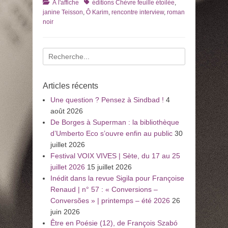
Catégories
Tags
À l'affiche
éditions Chèvre feuille étoilée
,
janine Teisson
,
Ô Karim
,
rencontre interview
,
roman
noir
Recherche
pour
:
Articles récents
Une question ? Pensez à Sindbad !
4
août 2026
De Borges à Superman : la bibliothèque
d’Umberto Eco s’ouvre enfin au public
30
juillet 2026
Festival VOIX VIVES | Sète, du 17 au 25
juillet 2026
15 juillet 2026
Inédit dans la revue Sigila pour Françoise
Renaud | n° 57 : « Conversions –
Conversões » | printemps – été 2026
26
juin 2026
Être en Poésie (12), de François Szabó