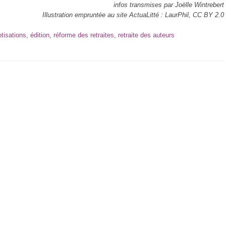
infos transmises par Joëlle Wintrebert
Illustration empruntée au site ActuaLitté : LaurPhil, CC BY 2.0
otisations
,
édition
,
réforme des retraites
,
retraite des auteurs