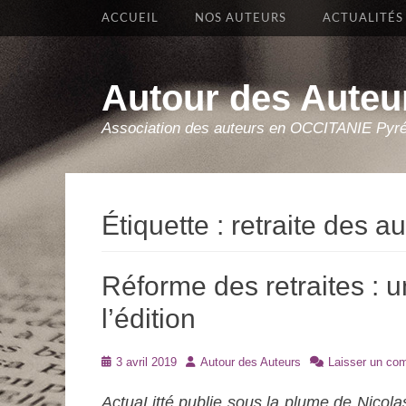
Premier Menu
Aller
ACCUEIL
NOS AUTEURS
ACTUALITÉS
au
contenu
Autour des Auteu
Association des auteurs en OCCITANIE Pyr
Étiquette :
retraite des a
Réforme des retraites :
l’édition
Posté
Auteur
3 avril 2019
Autour des Auteurs
Laisser un co
le
ActuaLitté publie sous la plume de Nicola