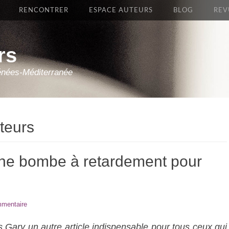
RENCONTRER
ESPACE AUTEURS
BLOG
REV
rs
énées-Méditerranée
uteurs
 une bombe à retardement pour
mmentaire
s Gary un autre article indispensable pour tous ceux qui