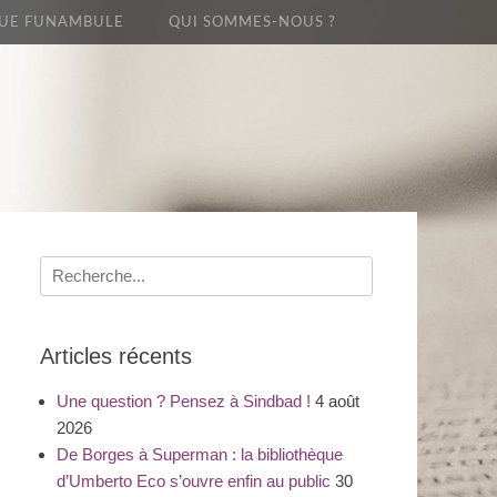
UE FUNAMBULE
QUI SOMMES-NOUS ?
Recherche
pour
:
Articles récents
Une question ? Pensez à Sindbad !
4 août
2026
De Borges à Superman : la bibliothèque
d’Umberto Eco s’ouvre enfin au public
30