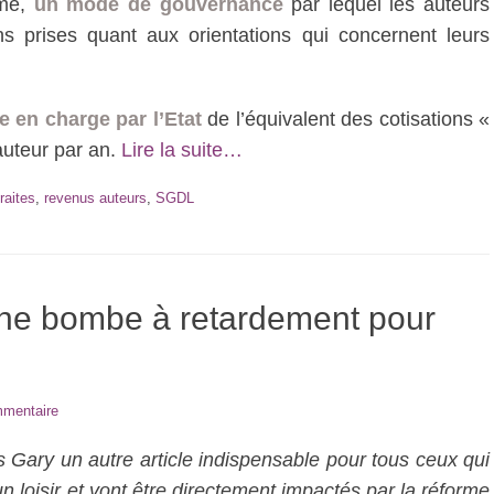
ime,
un mode de gouvernance
par lequel les auteurs
s prises quant aux orientations qui concernent leurs
se en charge par l’Etat
de l’équivalent des cotisations «
auteur par an.
Lire la suite…
raites
,
revenus auteurs
,
SGDL
 une bombe à retardement pour
mmentaire
s Gary un autre article indispensable pour tous ceux qui
 loisir et vont être directement impactés par la réforme