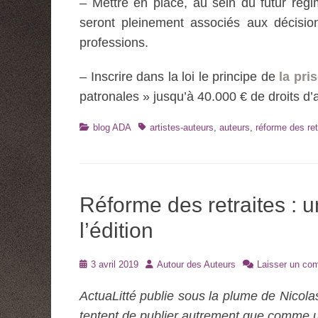
– Mettre en place, au sein du futur rég
seront pleinement associés aux décision
professions.
– Inscrire dans la loi le principe de
la pri
patronales » jusqu’à 40.000 € de droits d’
Catégories
Tags
blog ADA
artistes-auteurs
,
auteurs
,
réforme des ret
Réforme des retraites :
l’édition
Posté
Auteur
3 avril 2019
Autour des Auteurs
Laisser un co
le
ActuaLitté publie sous la plume de Nicola
tentent de publier autrement que comme un