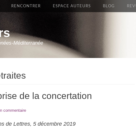
RENCONTRER
ESPACE AUTEURS
BLOG
REV
rs
énées-Méditerranée
traites
prise de la concertation
un commentaire
s de Lettres, 5 décembre 2019