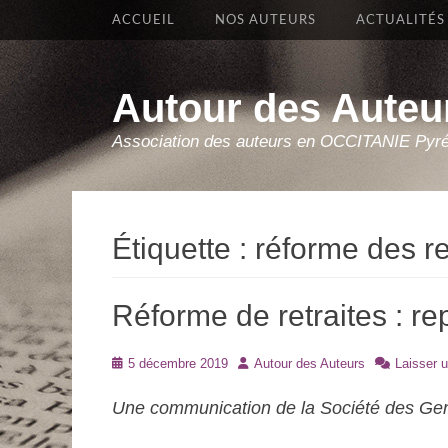
Premier Menu
Aller
ACCUEIL
NOS AUTEURS
ACTUALITÉS
au
contenu
Autour des Auteu
Association des auteurs en OCCITANIE Pyr
Étiquette :
réforme des re
Réforme de retraites : re
Posté
Auteur
5 décembre 2019
Autour des Auteurs
Laisser 
le
Une communication de la Société des Gen