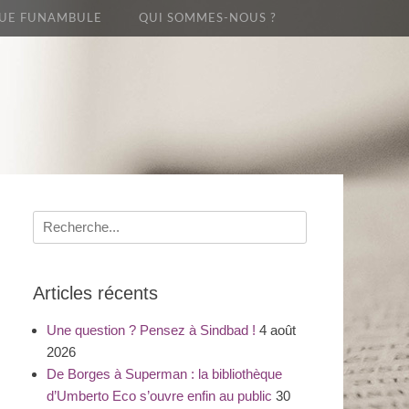
UE FUNAMBULE
QUI SOMMES-NOUS ?
Recherche
pour
:
Articles récents
Une question ? Pensez à Sindbad !
4 août
2026
De Borges à Superman : la bibliothèque
d’Umberto Eco s’ouvre enfin au public
30