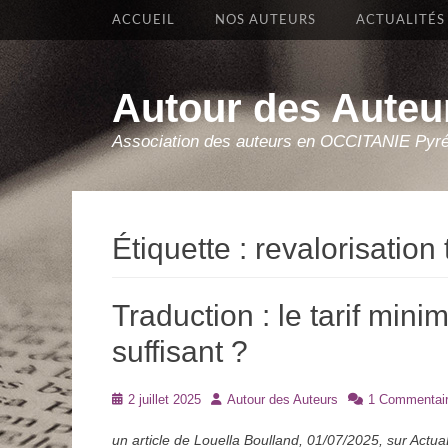
Premier Menu
Aller
ACCUEIL
NOS AUTEURS
ACTUALITÉS
au
contenu
Autour des Auteu
Association des auteurs en OCCITANIE Pyr
Étiquette :
revalorisation
Traduction : le tarif min
suffisant ?
Posté
Auteur
2 juillet 2025
Autour des Auteurs
1 Commentai
le
un article de Louella Boulland, 01/07/2025, sur Actua