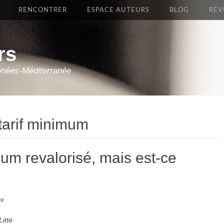
RENCONTRER
ESPACE AUTEURS
BLOG
REV
rs
énées-Méditerranée
 tarif minimum
imum revalorisé, mais est-ce
re
Litté