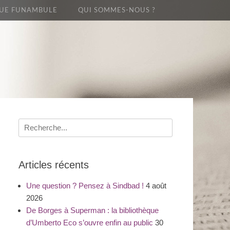
UE FUNAMBULE
QUI SOMMES-NOUS ?
Recherche
pour
:
Articles récents
Une question ? Pensez à Sindbad !
4 août
2026
De Borges à Superman : la bibliothèque
d’Umberto Eco s’ouvre enfin au public
30