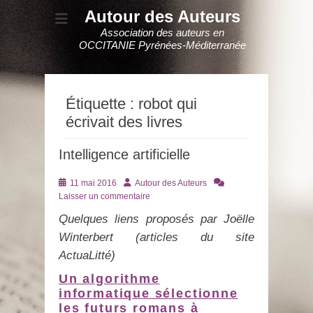
Autour des Auteurs
Association des auteurs en
OCCITANIE Pyrénées-Méditerranée
Étiquette :
robot qui
écrivait des livres
Intelligence artificielle
Posté
Auteur
11 mai 2016
Autour des Auteurs
le
Laisser un commentaire
Quelques liens proposés par Joëlle
Winterbert (articles du site
ActuaLitté)
Un algorithme
informatique sélectionne
les futurs romans à