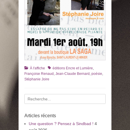
Catégories
Tags
À l'affiche
éditions Encre et Lumière
,
Françoise Renaud
,
Jean-Claude Bernard
,
poésie
,
Stéphanie Joire
Recherche
pour
:
Articles récents
Une question ? Pensez à Sindbad !
4
août 2026