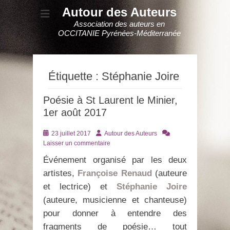
Autour des Auteurs
Association des auteurs en
OCCITANIE Pyrénées-Méditerranée
Étiquette :
Stéphanie Joire
Poésie à St Laurent le Minier,
1er août 2017
Posté
Auteur
23 juillet 2017
Autour des Auteurs
le
Laisser un commentaire
Événement organisé par les deux
artistes,
Françoise Renaud
(auteure
et lectrice) et
Stéphanie Joire
(auteure, musicienne et chanteuse)
pour donner à entendre des
fragments de poésie… tout