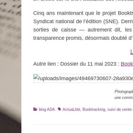
Cinq ans maintenant que le projet Booktra
Syndicat national de l’édition (SNE). Der
sorties de caisse — autrement dit, les
transparence promis, désormais doublé d’
L
Autre lien : Dossier du 11 mai 2023 :
Bookt
Photograph
une commun
Catégories
Tags
blog ADA
ActuaLitté
,
Booktracking
,
suivi de vente 