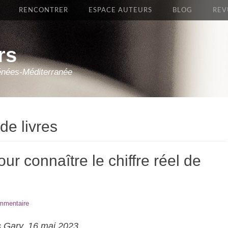
RENCONTRER
ESPACE AUTEURS
BLOG
REV
rs
énées-Méditerranée
de livres
ur connaître le chiffre réel de
ommentaire
as Gary, 16 mai 2023