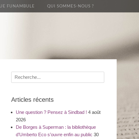
UE FUNAMBULE
QUI SOMMES-NOUS ?
Recherche
pour
:
Articles récents
Une question ? Pensez à Sindbad !
4 août
2026
De Borges à Superman : la bibliothèque
d’Umberto Eco s’ouvre enfin au public
30