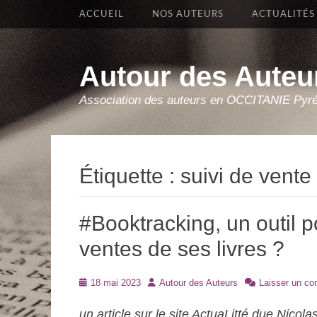
Premier Menu
Aller
ACCUEIL
NOS AUTEURS
ACTUALITÉS
au
contenu
Autour des Auteu
Association des auteurs en OCCITANIE Pyr
Étiquette :
suivi de vente 
#Booktracking, un outil po
ventes de ses livres ?
Posté
Auteur
18 mai 2023
Autour des Auteurs
Laisser un c
le
un article sur le site ActuaLitté due Nicol