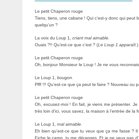
Le petit Chaperon rouge
Tiens, tiens, une cabane ! Qui c’est-y donc qui peut bi
quelqu’un ?
La voix du Loup 1,
criant mal aimable.
Ouais ?!! Qu’est-ce que c’est ? (
Le Loup 1 apparaît.
)
Le petit Chaperon rouge
Oh, bonjour Monsieur le Loup ! Je ne vous reconnais
Le Loup 1,
bougon
.
Pfff !!! Qu’est-ce que ça peut te faire ? Nouveau ou pa
Le petit Chaperon rouge
Oh, excusez-moi ! En fait, je viens me présenter. Je s
très loin d’ici, vous savez, la maison à l’entrée de la f
Le Loup 1,
mal aimable.
Eh bien qu’est-ce que tu veux que ça me fasse ? Il 
Fiche le camp, tu me déranges. Et je ne veux pas d’hist