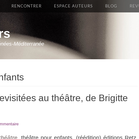
RENCONTRER
ESPACE AUTEURS
BLOG
REV
rs
énées-Méditerranée
nfants
isitées au théâtre, de Brigitte
ommentaire
théâtre
, théâtre pour enfants, (réédition) éditions Retz,