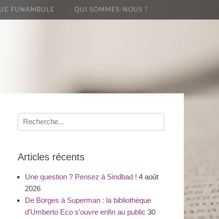
UE FUNAMBULE
QUI SOMMES-NOUS ?
Recherche
pour
:
Articles récents
Une question ? Pensez à Sindbad !
4 août
2026
De Borges à Superman : la bibliothèque
d’Umberto Eco s’ouvre enfin au public
30