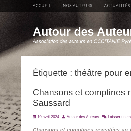
Premier Menu
Aller
ACCUEIL
NOS AUTEURS
ACTUALITÉS
au
contenu
Autour des Auteu
Association des auteurs en OCCITANIE Pyr
Étiquette :
théâtre pour e
Chansons et comptines rev
Saussard
Posté
Auteur
10 avril 2024
Autour des Auteurs
Laisser un c
le
Chansons et comptines revisitées au 