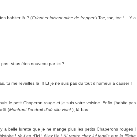
en habiter là ? (
Criant et faisant mine de frapper.
) Toc, toc, toc !… Y a
 pas. Vous êtes nouveau par ici ?
s, tu me réveilles là !!! Et je ne suis pas du tout d’humeur à causer !
uis le petit Chaperon rouge et je suis votre voisine. Enfin j’habite pas
orêt (
Montrant l’endroit d’où elle vient.
), là-bas.
y a belle lurette que je ne mange plus les petits Chaperons rouges !
oire ! Va-t’en d’ici ! Allez file !
(Il rentre chez lui tandis que la fillette