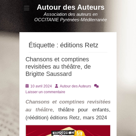
Autour des Auteurs
Association des auteurs en
OCCITANIE Pyrénées-Méditerranée
Étiquette :
éditions Retz
Chansons et comptines
revisitées au théâtre, de
Brigitte Saussard
Posté
Auteur
10 avril 2024
Autour des Auteurs
le
Laisser un commentaire
Chansons et comptines revisitées
au théâtre
, théâtre pour enfants,
(réédition) éditions Retz, mars 2024