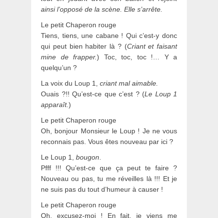
ainsi l’opposé de la scène. Elle s’arrête.
Le petit Chaperon rouge
Tiens, tiens, une cabane ! Qui c’est-y donc
qui peut bien habiter là ? (
Criant et faisant
mine de frapper.
) Toc, toc, toc !… Y a
quelqu’un ?
La voix du Loup 1,
criant mal aimable.
Ouais ?!! Qu’est-ce que c’est ? (
Le Loup 1
apparaît.
)
Le petit Chaperon rouge
Oh, bonjour Monsieur le Loup ! Je ne vous
reconnais pas. Vous êtes nouveau par ici ?
Le Loup 1,
bougon
.
Pfff !!! Qu’est-ce que ça peut te faire ?
Nouveau ou pas, tu me réveilles là !!! Et je
ne suis pas du tout d’humeur à causer !
Le petit Chaperon rouge
Oh, excusez-moi ! En fait, je viens me