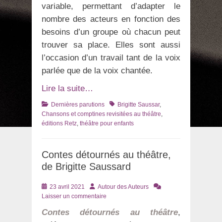
variable, permettant d’adapter le
nombre des acteurs en fonction des
besoins d’un groupe où chacun peut
trouver sa place. Elles sont aussi
l’occasion d’un travail tant de la voix
parlée que de la voix chantée.
Lire la suite…
Catégories
Tags
Dernières parutions
Brigitte Saussar
,
Chansons et comptines revisitées au théâtre
,
éditions Retz
,
théâtre pour enfants
Contes détournés au théâtre,
de Brigitte Saussard
Posté
Auteur
23 avril 2021
Autour des Auteurs
le
Laisser un commentaire
Contes détournés au théâtre
,