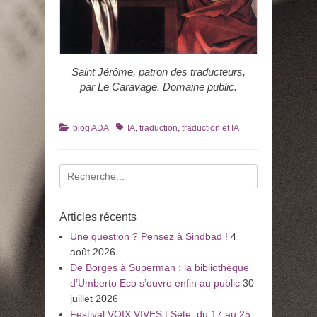
Saint Jérôme, patron des traducteurs,
par Le Caravage. Domaine public.
Catégories
Tags
blog ADA
IA
,
traduction
,
traduction et IA
Recherche
pour
:
Articles récents
Une question ? Pensez à Sindbad !
4
août 2026
De Borges à Superman : la bibliothèque
d’Umberto Eco s’ouvre enfin au public
30
juillet 2026
Festival VOIX VIVES | Sète, du 17 au 25