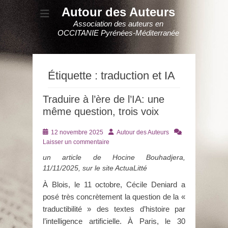
Autour des Auteurs
Association des auteurs en
OCCITANIE Pyrénées-Méditerranée
Étiquette :
traduction et IA
Traduire à l’ère de l’IA: une
même question, trois voix
Posté
Auteur
12 novembre 2025
Autour des Auteurs
le
Laisser un commentaire
un article de Hocine Bouhadjera,
11/11/2025, sur le site ActuaLitté
À Blois, le 11 octobre, Cécile Deniard a
posé très concrètement la question de la «
traductibilité » des textes d’histoire par
l’intelligence artificielle. À Paris, le 30