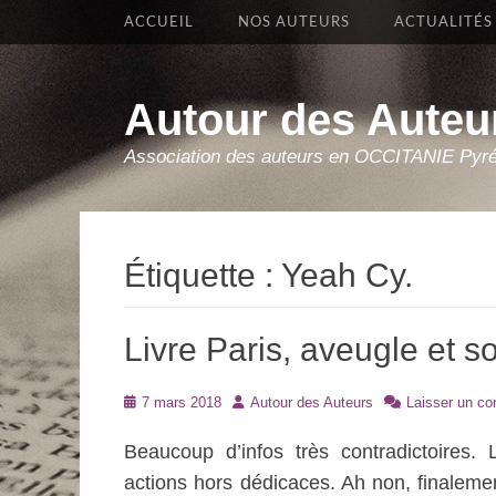
Premier Menu
Aller
ACCUEIL
NOS AUTEURS
ACTUALITÉS
au
contenu
Autour des Auteu
Association des auteurs en OCCITANIE Pyr
Étiquette :
Yeah Cy.
Livre Paris, aveugle et 
Posté
Auteur
7 mars 2018
Autour des Auteurs
Laisser un c
le
Beaucoup d’infos très contradictoires.
actions hors dédicaces. Ah non, finaleme