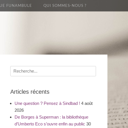
UE FUNAMBULE
QUI SOMMES-NOUS ?
Recherche
pour
:
Articles récents
Une question ? Pensez à Sindbad !
4 août
2026
De Borges à Superman : la bibliothèque
d’Umberto Eco s’ouvre enfin au public
30