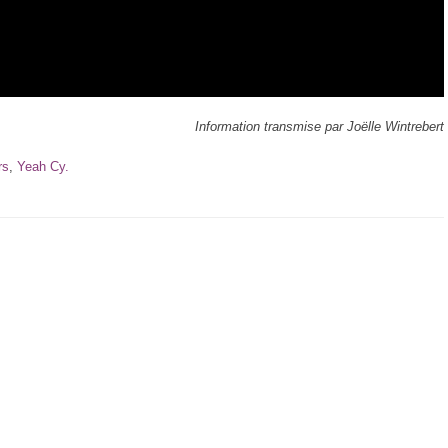
Information transmise par Joëlle Wintrebert
rs
,
Yeah Cy.