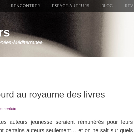
RENCONTRER
ESPACE AUTEURS
BLOG
REV
rs
énées-Méditerranée
sourd au royaume des livres
ommentaire
 Les auteurs jeunesse seraient rémunérés pour leurs
nt certains auteurs seulement… et on ne sait sur quels