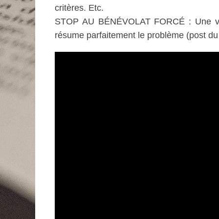
critères. Etc.
STOP AU BÉNÉVOLAT FORCÉ : Une vidéo
résume parfaitement le problème (post du