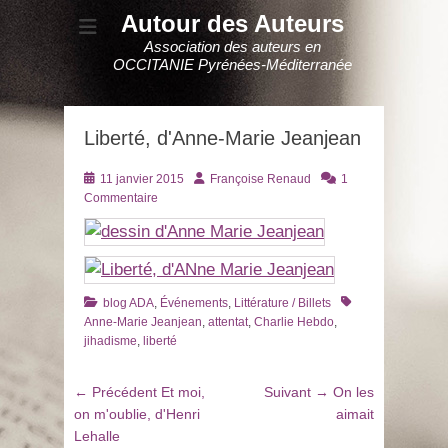
Autour des Auteurs
Association des auteurs en
OCCITANIE Pyrénées-Méditerranée
Liberté, d'Anne-Marie Jeanjean
Posté
Auteur
11 janvier 2015
Françoise Renaud
1
le
Commentaire
Catégories
Tags
blog ADA
,
Événements
,
Littérature / Billets
Anne-Marie Jeanjean
,
attentat
,
Charlie Hebdo
,
jihadisme
,
liberté
Navigation
Article
Article
← Précédent
Et moi,
Suivant →
On les
de
précédent
suivant
on m'oublie, d'Henri
aimait
:
:
Lehalle
l’article