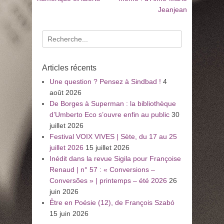
:
:
Jeanjean
l’article
Recherche
pour
:
Articles récents
Une question ? Pensez à Sindbad !
4
août 2026
De Borges à Superman : la bibliothèque
d’Umberto Eco s’ouvre enfin au public
30
juillet 2026
Festival VOIX VIVES | Sète, du 17 au 25
juillet 2026
15 juillet 2026
Inédit dans la revue Sigila pour Françoise
Renaud | n° 57 : « Conversions –
Conversões » | printemps – été 2026
26
juin 2026
Être en Poésie (12), de François Szabó
15 juin 2026