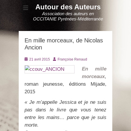
Autour des Auteurs
Association des auteurs en
OCCITANIE Pyrénées-Méditerranée
En mille morceaux, de Nicolas
Ancion
Posté
Auteur
21 avril 2015
Françoise Renaud
le
En mille
morceaux
,
roman jeunesse, éditions Mijade,
2015
« Je m’appelle Jessica et je ne suis
pas dans le livre que vous tenez
entre les mains… parce que je suis
morte.