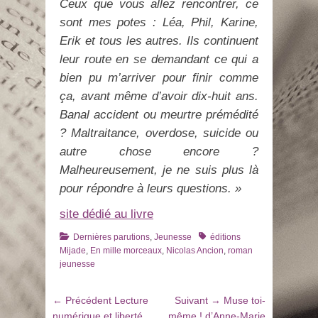
Ceux que vous allez rencontrer, ce
sont mes potes : Léa, Phil, Karine,
Erik et tous les autres. Ils continuent
leur route en se demandant ce qui a
bien pu m’arriver pour finir comme
ça, avant même d’avoir dix-huit ans.
Banal accident ou meurtre prémédité
? Maltraitance, overdose, suicide ou
autre chose encore ?
Malheureusement, je ne suis plus là
pour répondre à leurs questions. »
site dédié au livre
Catégories
Tags
Dernières parutions
,
Jeunesse
éditions
Mijade
,
En mille morceaux
,
Nicolas Ancion
,
roman
jeunesse
Navigation
Article
Article
← Précédent
Lecture
Suivant →
Muse toi-
de
précédent
suivant
numérique et liberté
même ! d’Anne-Marie