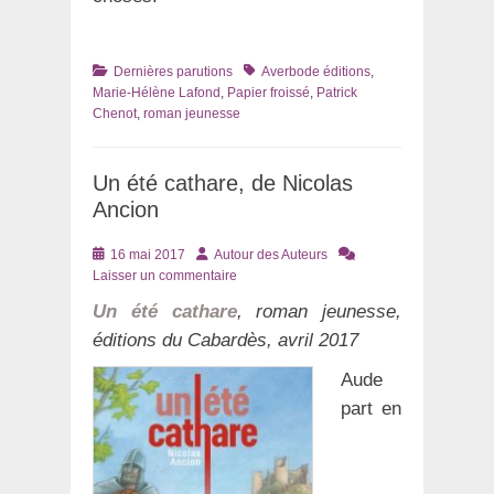
Catégories
Tags
Dernières parutions
Averbode éditions
,
Marie-Hélène Lafond
,
Papier froissé
,
Patrick
Chenot
,
roman jeunesse
Un été cathare, de Nicolas
Ancion
Posté
Auteur
16 mai 2017
Autour des Auteurs
le
Laisser un commentaire
Un été cathare
, roman jeunesse,
éditions du Cabardès, avril 2017
Aude
part en