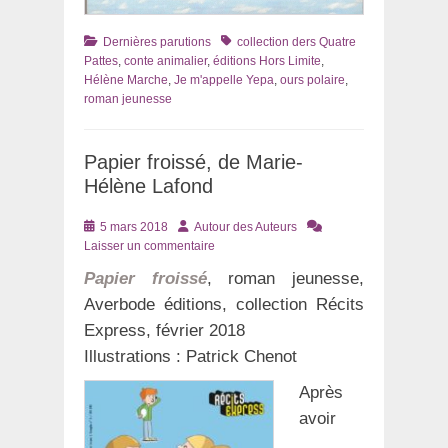
Catégories
Tags
Dernières parutions
collection ders Quatre
Pattes
,
conte animalier
,
éditions Hors Limite
,
Hélène Marche
,
Je m'appelle Yepa
,
ours polaire
,
roman jeunesse
Papier froissé, de Marie-
Hélène Lafond
Posté
Auteur
5 mars 2018
Autour des Auteurs
le
Laisser un commentaire
Papier froissé
, roman jeunesse,
Averbode éditions, collection Récits
Express, février 2018
Illustrations : Patrick Chenot
Après
avoir