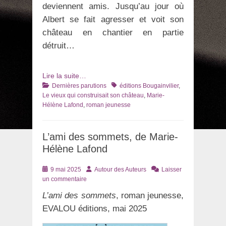
deviennent amis. Jusqu’au jour où
Albert se fait agresser et voit son
château en chantier en partie
détruit…
Lire la suite…
Catégories
Tags
Dernières parutions
éditions Bougainvilier
,
Le vieux qui construisait son château
,
Marie-
Hélène Lafond
,
roman jeunesse
L’ami des sommets, de Marie-
Hélène Lafond
Posté
Auteur
9 mai 2025
Autour des Auteurs
Laisser
le
un commentaire
L’ami des sommets
, roman jeunesse,
EVALOU éditions, mai 2025