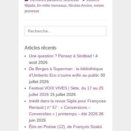
Dernières parutions
,
Jeunesse
éditions
Mijade
,
En mille morceaux
,
Nicolas Ancion
,
roman
jeunesse
Recherche
pour
:
Articles récents
Une question ? Pensez à Sindbad !
4
août 2026
De Borges à Superman : la bibliothèque
d’Umberto Eco s’ouvre enfin au public
30
juillet 2026
Festival VOIX VIVES | Sète, du 17 au 25
juillet 2026
15 juillet 2026
Inédit dans la revue Sigila pour Françoise
Renaud | n° 57 : « Conversions –
Conversões » | printemps – été 2026
26
juin 2026
Être en Poésie (12), de François Szabó