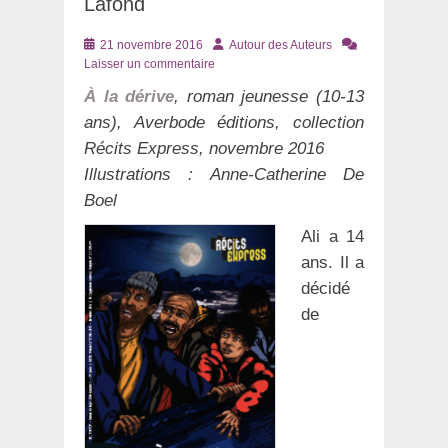
Lafond
Posté
Auteur
21 novembre 2016
Autour des Auteurs
le
Laisser un commentaire
À la dérive
, roman jeunesse (10-13
ans), Averbode éditions, collection
Récits Express, novembre 2016
Illustrations : Anne-Catherine De
Boel
Ali a 14
ans. Il a
décidé
de