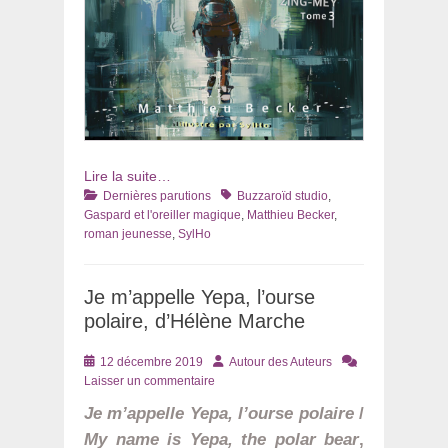
Lire la suite…
Catégories
Tags
Dernières parutions
Buzzaroïd studio
,
Gaspard et l'oreiller magique
,
Matthieu Becker
,
roman jeunesse
,
SylHo
Je m’appelle Yepa, l’ourse
polaire, d’Hélène Marche
Posté
Auteur
12 décembre 2019
Autour des Auteurs
le
Laisser un commentaire
Je m’appelle Yepa, l’ourse polaire
/
My name is Yepa, the polar bear
,