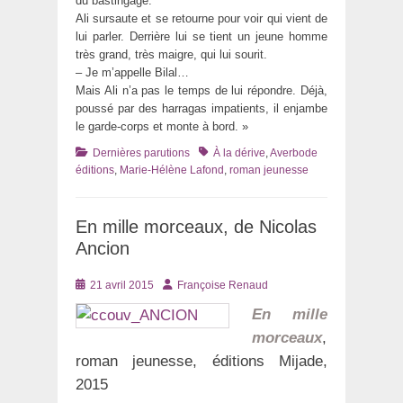
du bastingage.
Ali sursaute et se retourne pour voir qui vient de
lui parler. Derrière lui se tient un jeune homme
très grand, très maigre, qui lui sourit.
– Je m’appelle Bilal…
Mais Ali n’a pas le temps de lui répondre. Déjà,
poussé par des harragas impatients, il enjambe
le garde-corps et monte à bord. »
Catégories
Tags
Dernières parutions
À la dérive
,
Averbode
éditions
,
Marie-Hélène Lafond
,
roman jeunesse
En mille morceaux, de Nicolas
Ancion
Posté
Auteur
21 avril 2015
Françoise Renaud
le
En mille
morceaux
,
roman jeunesse, éditions Mijade,
2015