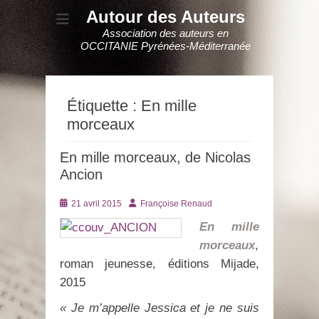
Autour des Auteurs
Association des auteurs en
OCCITANIE Pyrénées-Méditerranée
Étiquette :
En mille
morceaux
En mille morceaux, de Nicolas
Ancion
Posté
Auteur
21 avril 2015
Françoise Renaud
le
En mille
morceaux
,
roman jeunesse, éditions Mijade,
2015
« Je m’appelle Jessica et je ne suis