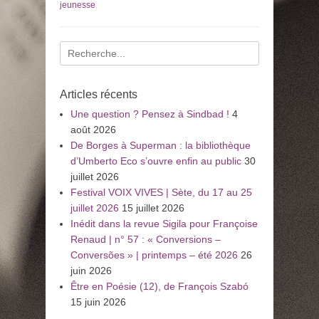
jeunesse
Recherche
pour
:
Articles récents
Une question ? Pensez à Sindbad !
4
août 2026
De Borges à Superman : la bibliothèque
d’Umberto Eco s’ouvre enfin au public
30
juillet 2026
Festival VOIX VIVES | Sète, du 17 au 25
juillet 2026
15 juillet 2026
Inédit dans la revue Sigila pour Françoise
Renaud | n° 57 : « Conversions –
Conversões » | printemps – été 2026
26
juin 2026
Être en Poésie (12), de François Szabó
15 juin 2026