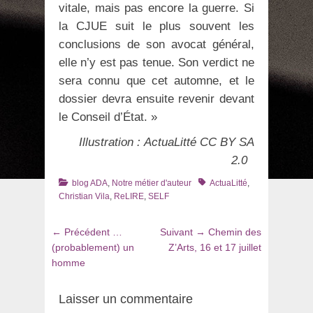
vitale, mais pas encore la guerre. Si
la CJUE suit le plus souvent les
conclusions de son avocat général,
elle n’y est pas tenue. Son verdict ne
sera connu que cet automne, et le
dossier devra ensuite revenir devant
le Conseil d’État. »
Illustration : ActuaLitté CC BY SA
2.0
Catégories
Tags
blog ADA
,
Notre métier d'auteur
ActuaLitté
,
Christian Vila
,
ReLIRE
,
SELF
Navigation
Article
Article
← Précédent
…
Suivant →
Chemin des
de
précédent
suivant
(probablement) un
Z’Arts, 16 et 17 juillet
:
:
homme
l’article
Laisser un commentaire