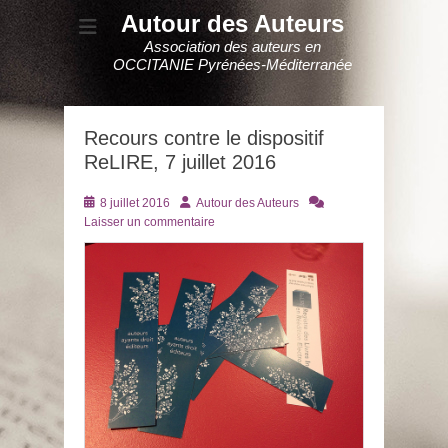
Autour des Auteurs
Association des auteurs en
OCCITANIE Pyrénées-Méditerranée
Recours contre le dispositif
ReLIRE, 7 juillet 2016
Posté
Auteur
8 juillet 2016
Autour des Auteurs
le
Laisser un commentaire