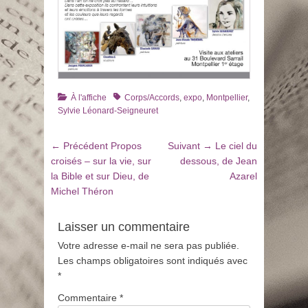
Catégories
Tags
À l'affiche
Corps/Accords
,
expo
,
Montpellier
,
Sylvie Léonard-Seigneuret
Navigation
Article
Article
← Précédent
Propos
Suivant →
Le ciel du
de
précédent
suivant
croisés – sur la vie, sur
dessous, de Jean
:
:
la Bible et sur Dieu, de
Azarel
l’article
Michel Théron
Laisser un commentaire
Votre adresse e-mail ne sera pas publiée.
Les champs obligatoires sont indiqués avec
*
Commentaire
*