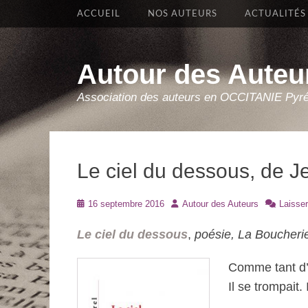
Premier Menu
Aller
ACCUEIL
NOS AUTEURS
ACTUALITÉS
au
contenu
Autour des Auteu
Association des auteurs en OCCITANIE Pyr
Le ciel du dessous, de J
Posté
Auteur
16 septembre 2016
Autour des Auteurs
Laisse
le
Le ciel du dessous
,
poésie, La Boucherie 
Comme tant d’au
Il se trompait. 