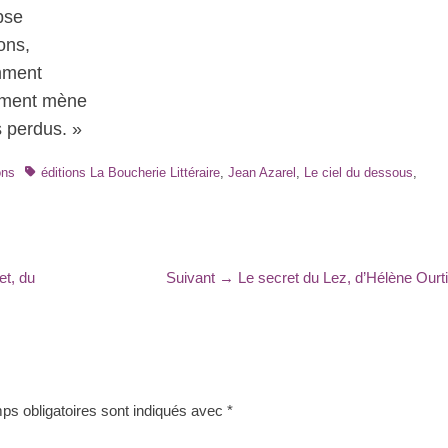
pse
ons,
mment
ement mène
s perdus. »
Tags
ons
éditions La Boucherie Littéraire
,
Jean Azarel
,
Le ciel du dessous
,
Article
et, du
Suivant →
Le secret du Lez, d’Hélène Ourt
suivant
:
s obligatoires sont indiqués avec
*