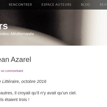
RENCONTRER
ESPACE AUTEURS
BLOG
REV
rs
énées-Méditerranée
ean Azarel
r un commentaire
Littéraire, octobre 2016
tres, il croyait qu’il n’y avait qu’un ciel.
Ils étaient trois !