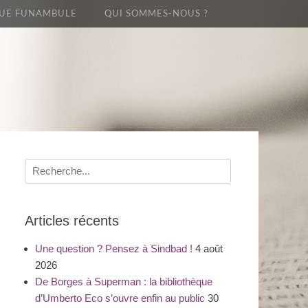
UE FUNAMBULE
QUI SOMMES-NOUS ?
Recherche
pour
:
Articles récents
Une question ? Pensez à Sindbad !
4 août
2026
De Borges à Superman : la bibliothèque
d’Umberto Eco s’ouvre enfin au public
30