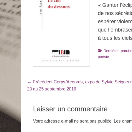
« Ganter l’écli
de nos sécréti
espérer viole
que l’embras
à tous les ciel
Catégories
Dernières paruti
poésie
Navigation
Article
← Précédent
Corps/Accords, expo de Sylvie Seigneur
précédent
23 au 25 septembre 2016
de
:
l’article
Laisser un commentaire
Votre adresse e-mail ne sera pas publiée.
Les champ