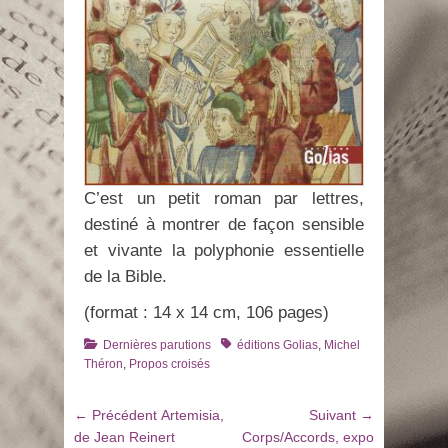
C’est un petit roman par lettres,
destiné à montrer de façon sensible
et vivante la polyphonie essentielle
de la Bible.
(format : 14 x 14 cm, 106 pages)
Catégories
Tags
Dernières parutions
éditions Golias
,
Michel
Théron
,
Propos croisés
Navigation
Article
Article
← Précédent
Artemisia,
Suivant →
de
précédent
suivant
de Jean Reinert
Corps/Accords, expo