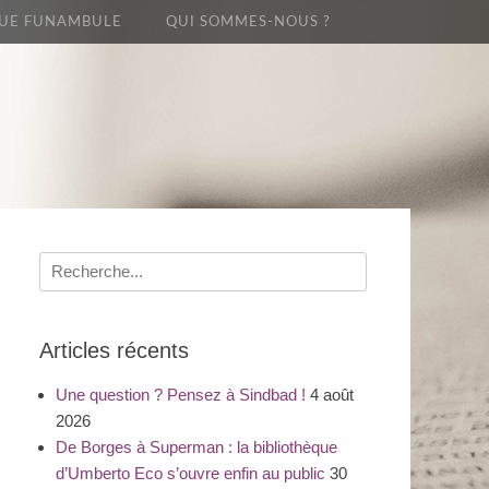
UE FUNAMBULE
QUI SOMMES-NOUS ?
Recherche
pour
:
Articles récents
Une question ? Pensez à Sindbad !
4 août
2026
De Borges à Superman : la bibliothèque
d’Umberto Eco s’ouvre enfin au public
30