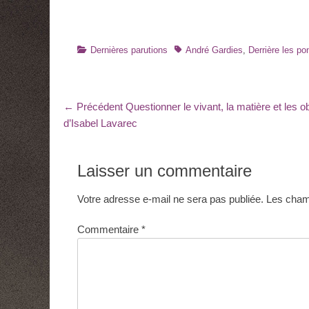
Catégories
Tags
Dernières parutions
André Gardies
,
Derrière les po
Navigation
Article
← Précédent
Questionner le vivant, la matière et les ob
précédent
d’Isabel Lavarec
de
:
l’article
Laisser un commentaire
Votre adresse e-mail ne sera pas publiée.
Les champ
Commentaire
*