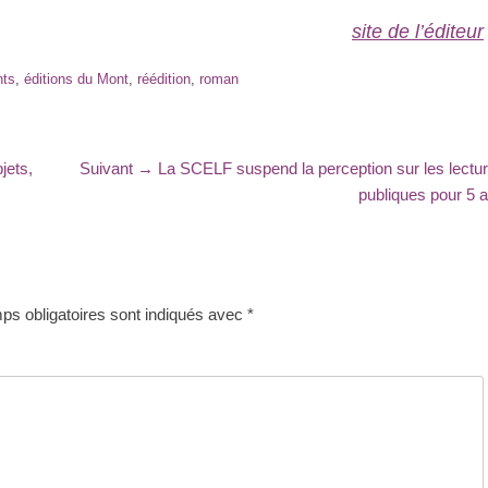
site de l’éditeur
nts
,
éditions du Mont
,
réédition
,
roman
Article
jets,
Suivant →
La SCELF suspend la perception sur les lectu
suivant
publiques pour 5 
:
s obligatoires sont indiqués avec
*