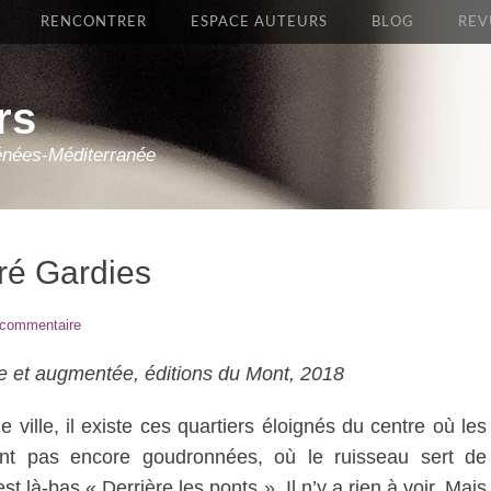
RENCONTRER
ESPACE AUTEURS
BLOG
REV
rs
énées-Méditerranée
dré Gardies
 commentaire
e et augmentée, éditions du Mont, 2018
ville, il existe ces quartiers éloignés du centre où les
nt pas encore goudronnées, où le ruisseau sert de
est là-bas « Derrière les ponts ». Il n’y a rien à voir. Mais