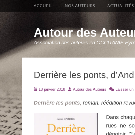
Premier Menu
Aller
ACCUEIL
NOS AUTEURS
ACTUALITÉS
au
contenu
Autour des Auteu
Association des auteurs en OCCITANIE Pyr
Derrière les ponts, d’An
Posté
Auteur
18 janvier 2018
Autour des Auteurs
Laisser un
le
Derrière les ponts,
roman, réédition revu
Dans chaque 
rues ne so
dépotoir. C’