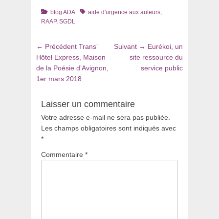
Catégories
Tags
blog ADA
aide d'urgence aux auteurs
,
RAAP
,
SGDL
Navigation
Article
Article
← Précédent
Trans’
Suivant →
Eurékoi, un
de
précédent
suivant
Hôtel Express, Maison
site ressource du
:
:
de la Poésie d’Avignon,
service public
l’article
1er mars 2018
Laisser un commentaire
Votre adresse e-mail ne sera pas publiée.
Les champs obligatoires sont indiqués avec
*
Commentaire
*