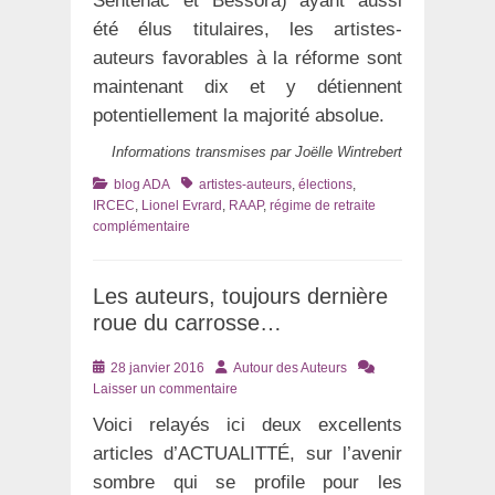
Sentenac et Bessora) ayant aussi
été élus titulaires, les artistes-
auteurs favorables à la réforme sont
maintenant dix et y détiennent
potentiellement la majorité absolue.
Informations transmises par Joëlle Wintrebert
Catégories
Tags
blog ADA
artistes-auteurs
,
élections
,
IRCEC
,
Lionel Evrard
,
RAAP
,
régime de retraite
complémentaire
Les auteurs, toujours dernière
roue du carrosse…
Posté
Auteur
28 janvier 2016
Autour des Auteurs
le
Laisser un commentaire
Voici relayés ici deux excellents
articles d’ACTUALITTÉ, sur l’avenir
sombre qui se profile pour les