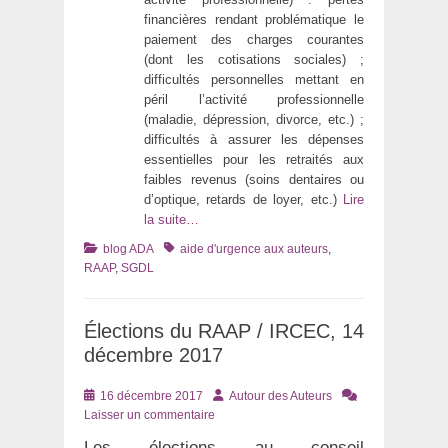
financières rendant problématique le
paiement des charges courantes
(dont les cotisations sociales) ;
difficultés personnelles mettant en
péril l’activité professionnelle
(maladie, dépression, divorce, etc.) ;
difficultés à assurer les dépenses
essentielles pour les retraités aux
faibles revenus (soins dentaires ou
d’optique, retards de loyer, etc.)
Lire
la suite…
Catégories
Tags
blog ADA
aide d'urgence aux auteurs
,
RAAP
,
SGDL
Élections du RAAP / IRCEC, 14
décembre 2017
Posté
Auteur
16 décembre 2017
Autour des Auteurs
le
Laisser un commentaire
Les élections au conseil