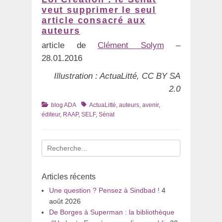
veut supprimer le seul
article consacré aux
auteurs
article de
Clément Solym
–
28.01.2016
Illustration : ActuaLitté, CC BY SA
2.0
Catégories
Tags
blog ADA
ActuaLitté
,
auteurs
,
avenir
,
éditeur
,
RAAP
,
SELF
,
Sénat
Recherche
pour
:
Articles récents
Une question ? Pensez à Sindbad !
4
août 2026
De Borges à Superman : la bibliothèque