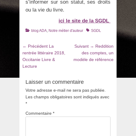
s’informer sur son statut, ses droits
ou la vie du livre.
ici le site de la SGDL
Catégories
Tags
blog ADA
,
Notre métier d'auteur
SGDL
Navigation
Article
Article
← Précédent
La
Suivant →
Reddition
de
précédent
suivant
rentrée littéraire 2018,
des comptes, un
:
:
Occitanie Livre &
modèle de référence
l’article
Lecture
Laisser un commentaire
Votre adresse e-mail ne sera pas publiée.
Les champs obligatoires sont indiqués avec
*
Commentaire
*