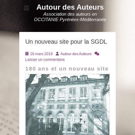
Autour des Auteurs
Association des auteurs en
OCCITANIE Pyrénées-Méditerranée
Un nouveau site pour la SGDL
Posté
Auteur
16 mars 2018
Autour des Auteurs
le
Laisser un commentaire
180 ans et un nouveau site