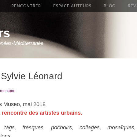
RENCONTRER
ESPACE AUTEURS
BLOG
REV
rs
énées-Méditerranée
e Sylvie Léonard
mentaire
ons Museo, mai 2018
a rencontre des artistes urbains.
, tags, fresques, pochoirs, collages, mosaïques,
ations…