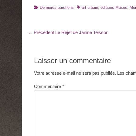
Catégories
Tags
Dernières parutions
art urbain
,
éditions Museo
,
Mon
Navigation
Article
← Précédent
Le Rejet de Janine Teisson
précédent
de
:
l’article
Laisser un commentaire
Votre adresse e-mail ne sera pas publiée.
Les champ
Commentaire
*