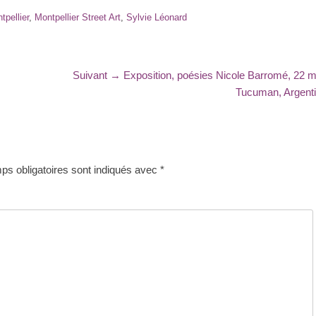
tpellier
,
Montpellier Street Art
,
Sylvie Léonard
Article
Suivant →
Exposition, poésies Nicole Barromé, 22 m
suivant
Tucuman, Argent
:
s obligatoires sont indiqués avec
*