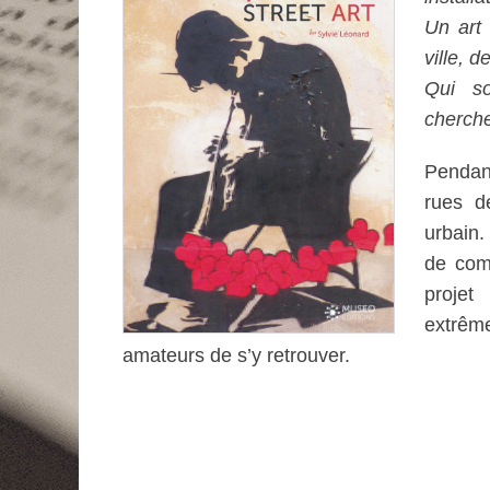
Un art 
ville, 
Qui so
cherche
Pendan
rues d
urbain.
de comp
projet
extrêm
amateurs de s’y retrouver.