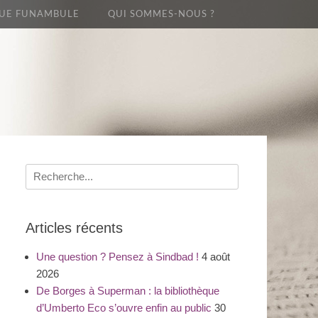
UE FUNAMBULE
QUI SOMMES-NOUS ?
Recherche
pour
:
Articles récents
Une question ? Pensez à Sindbad !
4 août
2026
De Borges à Superman : la bibliothèque
d’Umberto Eco s’ouvre enfin au public
30