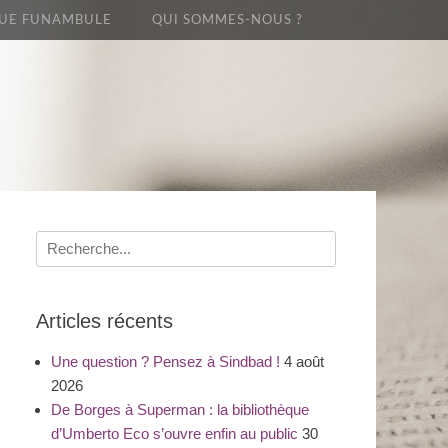
UE FUNAMBULE
QUI SOMMES-NOUS ?
Recherche
pour
:
Articles récents
Une question ? Pensez à Sindbad !
4 août
2026
De Borges à Superman : la bibliothèque
d’Umberto Eco s’ouvre enfin au public
30