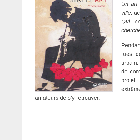
Un art 
ville, 
Qui so
cherche
Pendan
rues d
urbain.
de comp
projet
extrêm
amateurs de s’y retrouver.