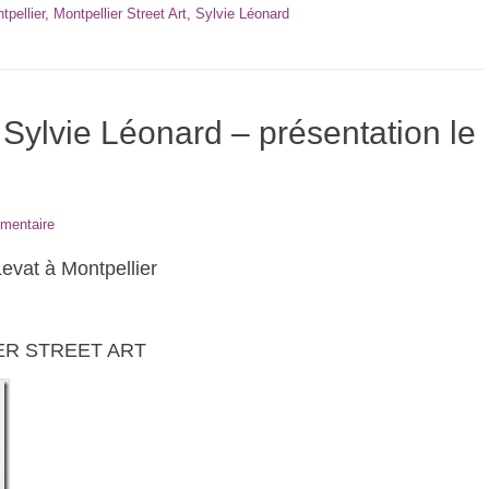
tpellier
,
Montpellier Street Art
,
Sylvie Léonard
e Sylvie Léonard – présentation le
mentaire
vat à Montpellier
LIER STREET ART