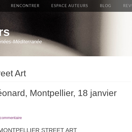
RENCONTRER
ESPACE AUTEURS
BLOG
REV
rs
énées-Méditerranée
eet Art
onard, Montpellier, 18 janvier
 commentaire
re MONTPELLIER STREET ART