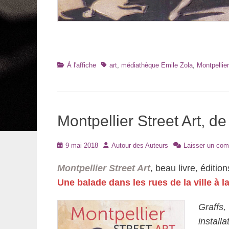
Catégories
Tags
À l'affiche
art
,
médiathèque Emile Zola
,
Montpellier
Montpellier Street Art, d
Posté
Auteur
9 mai 2018
Autour des Auteurs
Laisser un com
le
Montpellier Street Art
, beau livre, éditi
Une balade dans les rues de la ville à l
Graffs
install