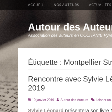
Premier Menu
Aller
ACCUEIL
NOS AUTEURS
ACTUALITÉS
au
contenu
Autour des Auteu
Association des auteurs en OCCITANIE Pyr
Étiquette :
Montpellier Str
Rencontre avec Sylvie Lé
2019
Posté
Auteur
10 janvier 2019
Autour des Auteurs
Laisser un
le
Sylvie Léonard
présentera son liv