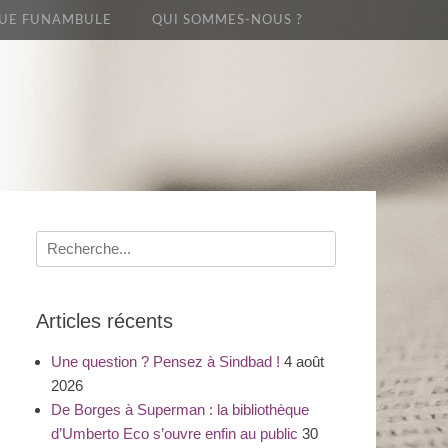
UE FUNAMBULE
QUI SOMMES-NOUS ?
Recherche
pour
:
Articles récents
Une question ? Pensez à Sindbad !
4 août
2026
De Borges à Superman : la bibliothèque
d’Umberto Eco s’ouvre enfin au public
30