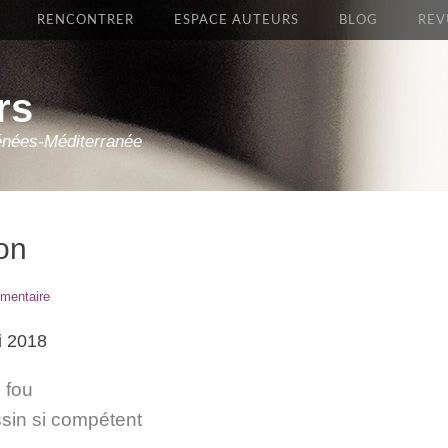
RENCONTRER
ESPACE AUTEURS
BLOG
REV
rs
énées-Méditerranée
on
mentaire
i 2018
 fou
sin si compétent