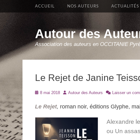
Premier Menu
Aller
ACCUEIL
NOS AUTEURS
ACTUALITÉS
au
contenu
Autour des Auteu
Association des auteurs en OCCITANIE Pyr
Le Rejet de Janine Teiss
Posté
Auteur
8 mai 2018
Autour des Auteurs
Laisser un com
le
Le Rejet
,
roman noir, éditions Glyphe, ma
Alexandre le
ou Un assas