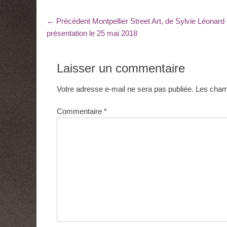
Navigation
Article
← Précédent
Montpellier Street Art, de Sylvie Léonard
précédent
présentation le 25 mai 2018
de
:
l’article
Laisser un commentaire
Votre adresse e-mail ne sera pas publiée.
Les champ
Commentaire
*