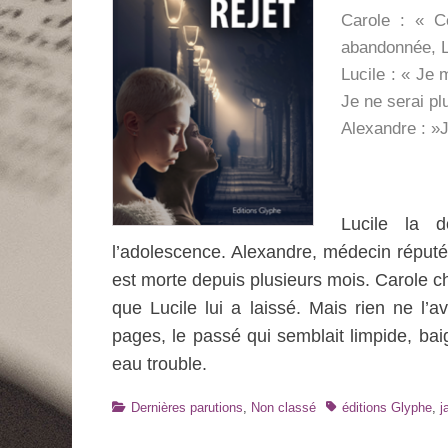
Carole : « C
abandonnée, L
Lucile : « Je
Je ne serai p
Alexandre : »J
Lucile la 
l’adolescence. Alexandre, médecin réputé, 
est morte depuis plusieurs mois. Carole c
que Lucile lui a laissé. Mais rien ne l’a
pages, le passé qui semblait limpide, b
eau trouble.
Catégories
Tags
Dernières parutions
,
Non classé
éditions Glyphe
,
j