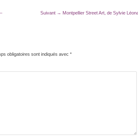
Article
 –
Suivant →
Montpellier Street Art, de Sylvie Léon
suivant
:
s obligatoires sont indiqués avec
*