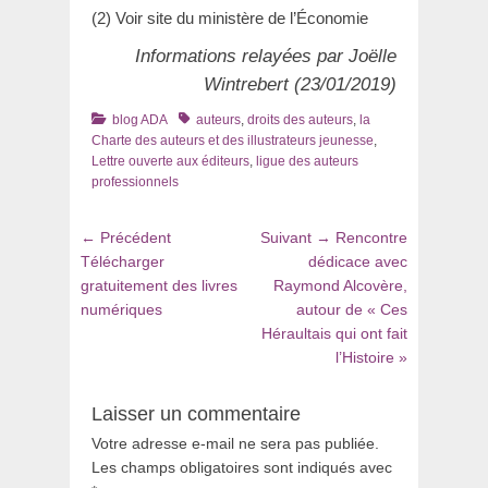
(2) Voir site du ministère de l’Économie
Informations relayées par Joëlle
Wintrebert (23/01/2019)
Catégories
Tags
blog ADA
auteurs
,
droits des auteurs
,
la
Charte des auteurs et des illustrateurs jeunesse
,
Lettre ouverte aux éditeurs
,
ligue des auteurs
professionnels
Navigation
Article
Article
← Précédent
Suivant →
Rencontre
de
précédent
suivant
Télécharger
dédicace avec
:
:
gratuitement des livres
Raymond Alcovère,
l’article
numériques
autour de « Ces
Héraultais qui ont fait
l’Histoire »
Laisser un commentaire
Votre adresse e-mail ne sera pas publiée.
Les champs obligatoires sont indiqués avec