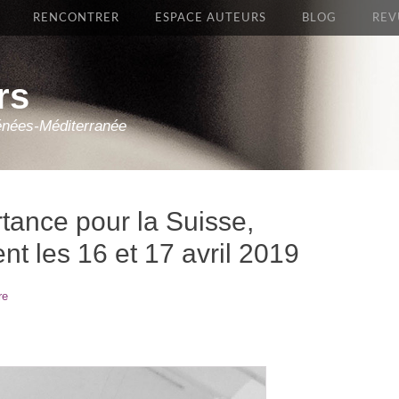
RENCONTRER
ESPACE AUTEURS
BLOG
REV
rs
énées-Méditerranée
rtance pour la Suisse,
t les 16 et 17 avril 2019
re