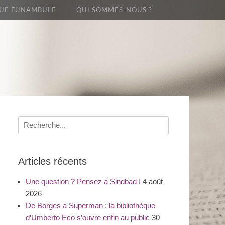
UE FUNAMBULE
QUI SOMMES-NOUS ?
Recherche
pour
:
Articles récents
Une question ? Pensez à Sindbad !
4 août
2026
De Borges à Superman : la bibliothèque
d’Umberto Eco s’ouvre enfin au public
30