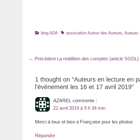
Catégories
Tags
blog ADA
association Autour des Auteurs
,
Auteurs 
Navigation
Article
← Précédent
La reddition des comptes (article SGDL)
précédent
de
:
l’article
1 thought on “Auteurs en lecture en p
l’événement les 16 et 17 avril 2019”
AZAREL
commente :
22 avril 2019 à 9 h 34 min
Merci à tous et bise à Françoise pour les photos
Répondre