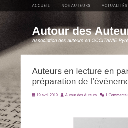
Premier Menu
Aller
ACCUEIL
NOS AUTEURS
ACTUALITÉS
au
contenu
Autour des Auteu
Association des auteurs en OCCITANIE Pyr
Auteurs en lecture en pa
préparation de l’événemen
Posté
Auteur
19 avril 2019
Autour des Auteurs
1 Commentai
le