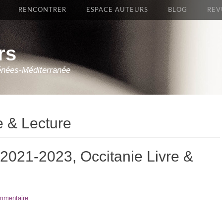
RENCONTRER
ESPACE AUTEURS
BLOG
REV
rs
énées-Méditerranée
e & Lecture
al 2021-2023, Occitanie Livre &
ommentaire