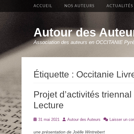
Premier Menu
Aller
ACCUEIL
NOS AUTEURS
ACTUALITÉS
au
contenu
Autour des Auteu
Association des auteurs en OCCITANIE Pyr
Étiquette :
Occitanie Livr
Projet d’activités trienn
Lecture
Posté
Auteur
31 mai 2021
Autour des Auteurs
Laisser un c
le
une présentation de Joëlle Wintrebert