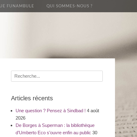
UE FUNAMBULE
QUI SOMMES-NOUS ?
Recherche
pour
:
Articles récents
Une question ? Pensez à Sindbad !
4 août
2026
De Borges à Superman : la bibliothèque
d’Umberto Eco s’ouvre enfin au public
30