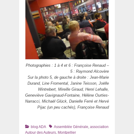
Photographies : 1 à 4 et 6 : Françoise Renaud –
5 : Raymond Alcovère
Sur la photo 5, de gauche à droite : Jean-Marie
Durand, Line Fromental, Janine Teisson, Joëlle
Wintrebert, Mireille Giraud, Henri Lehalle,
Geneviève Gavignaud-Fontaine, Hélène Ourties-
Narracci, Michaël Glück, Danielle Ferré et Hervé
Pijac (un peu cachés), Françoise Renaud
Catégories
Tags
blog ADA
Assemblée Générale
,
association
Autour des Auteurs
,
Montpellier