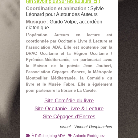
(
en savoir plus sur les auteurs ici
)
Coordination et animation
: Sylvie
Léonard pour Autour des Auteurs
Musique
: Guido Volpe, accordéon
diatonique
L’opération Auteurs en lecture est
coordonnée par Occitanie Livre & Lecture et
l’association ADA. Elle est soutenue par la
DRAC Occitanie et la Région Occitanie /
Pyrénées-Méditerranée, en partenariat avec
la Maison de la poésie Jean Joubert,
l’association Cépages d’encre, la Métropole
Montpellier Méditerranée, la Comédie du
livre et le Musée Fabre. Elle a également
pour partenaire la librairie La Cavale.
Site Comédie du livre
Site Occitanie Livre & Lecture
Site Cépages d’Encres
visuel : Vincent Desplanches
Catégories
Tags
À l'affiche
,
blog ADA
Antonio Rodriguez-