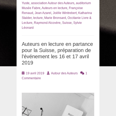
Yuste
,
association Autour des Auteurs
,
auditorium
Musée Fabre
,
Auteurs en lecture
,
Françoise
Renaud
,
Jean Azarel
,
Joëlle Wintrebert
,
Katharina
Stalder
,
lecture
,
Marie Bronsard
,
Occitanie Livre &
Lecture
,
Raymond Alcovère
,
Suisse
,
Sylvie
Léonard
Auteurs en lecture en partance
pour la Suisse, préparation de
l’événement les 16 et 17 avril
2019
Posté
Auteur
19 avril 2019
Autour des Auteurs
1
le
Commentaire