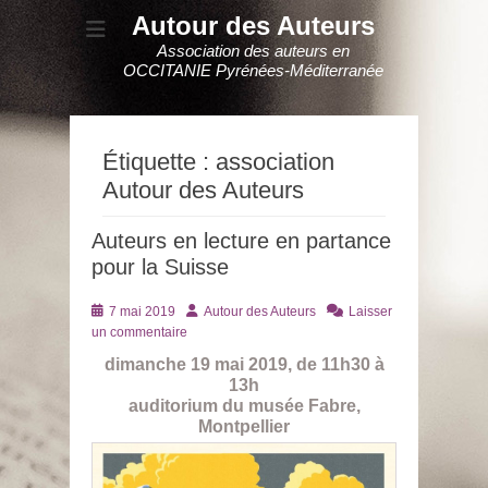
Autour des Auteurs
Association des auteurs en
OCCITANIE Pyrénées-Méditerranée
Étiquette :
association
Autour des Auteurs
Auteurs en lecture en partance
pour la Suisse
Posté
Auteur
7 mai 2019
Autour des Auteurs
Laisser
le
un commentaire
dimanche 19 mai 2019, de 11h30 à
13h
auditorium du musée Fabre,
Montpellier