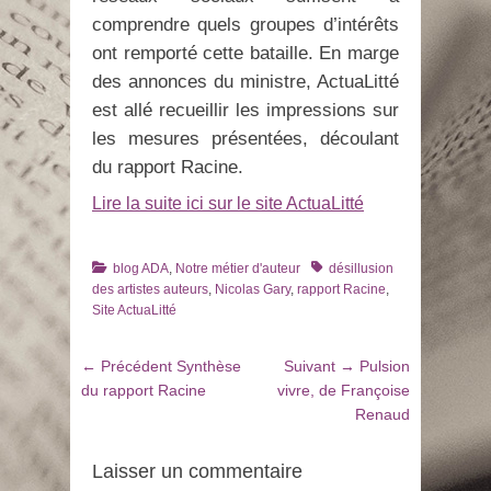
comprendre quels groupes d’intérêts
ont remporté cette bataille. En marge
des annonces du ministre, ActuaLitté
est allé recueillir les impressions sur
les mesures présentées, découlant
du rapport Racine.
Lire la suite ici sur le site ActuaLitté
Catégories
Tags
blog ADA
,
Notre métier d'auteur
désillusion
des artistes auteurs
,
Nicolas Gary
,
rapport Racine
,
Site ActuaLitté
Navigation
Article
Article
← Précédent
Synthèse
Suivant →
Pulsion
de
précédent
suivant
du rapport Racine
vivre, de Françoise
:
:
Renaud
l’article
Laisser un commentaire