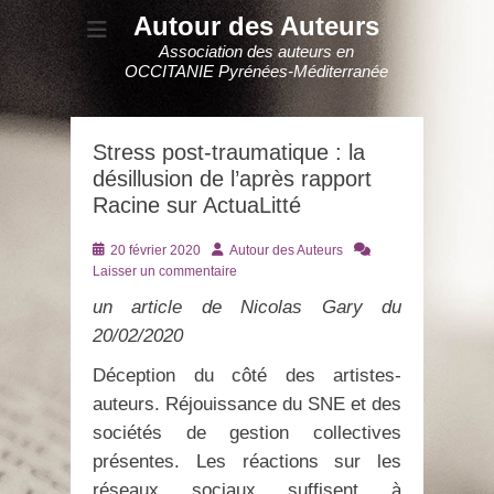
Autour des Auteurs
Association des auteurs en
OCCITANIE Pyrénées-Méditerranée
Stress post-traumatique : la
désillusion de l’après rapport
Racine sur ActuaLitté
Posté
Auteur
20 février 2020
Autour des Auteurs
le
Laisser un commentaire
un article de Nicolas Gary du
20/02/2020
Déception du côté des artistes-
auteurs. Réjouissance du SNE et des
sociétés de gestion collectives
présentes. Les réactions sur les
réseaux sociaux suffisent à